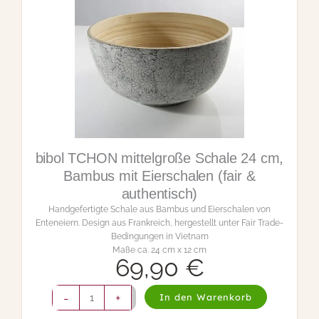
h
cm, Bambus mit Eierschalen (fair &
a
authentisch)
l
Handgefertigte Schale aus Bambus und Eierschalen von
e
Enteneiern. Design aus Frankreich, hergestellt unter Fair Trade-
2
Bedingungen in Vietnam.
6
Maße ca. 18 cm x 8,5 cm
c
m
,
B
a
m
b
43,90
€
u
s
b
-
+
m
In den Warenkorb
i
i
b
t
o
inkl. 19 % MwSt.
Zzgl.
Versandkosten
E
l
i
T
e
C
r
H
s
O