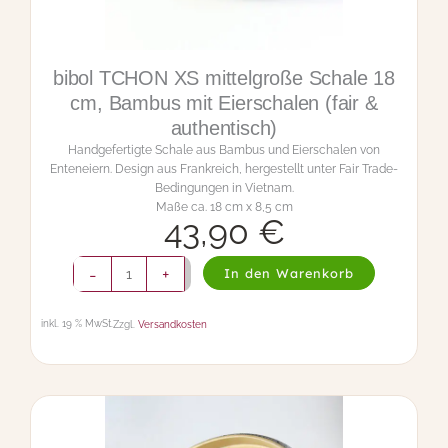
e
a
b
l
e
t
t
3
5
c
m
,
B
a
m
bibol BANG Teller 25 cm, Bambus mit
b
u
Eierschalen (fair & authentisch)
s
Handgefertigter Teller aus Bambus und Eierschalen von
m
Enteneiern
i
Design aus Frankreich, hergestellt unter Fair Trade-
t
Bedingungen in Vietnam
E
Maße ca.25 cm x 2,5 cm
i
e