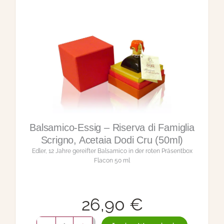
c
i
n
i
M
o
r
b
i
d
i
e
R
i
c
o
p
e
Balsamico-Essig – Riserva di Famiglia
r
t
Scrigno, Acetaia Dodi Cru (50ml)
a
Edler, 12 Jahre gereifter Balsamico in der roten Präsentbox
a
Flacon 50 ml
l