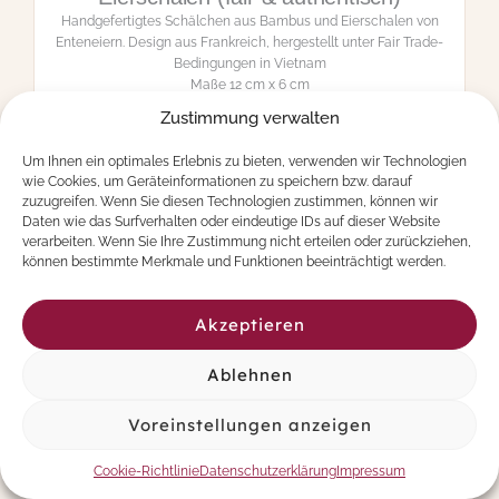
m
M
,
e
B
n
a
g
m
e
b
Zustimmung verwalten
68,90
€
u
s
Um Ihnen ein optimales Erlebnis zu bieten, verwenden wir Technologien
b
m
In den Warenkorb
wie Cookies, um Geräteinformationen zu speichern bzw. darauf
i
i
zuzugreifen. Wenn Sie diesen Technologien zustimmen, können wir
b
t
Daten wie das Surfverhalten oder eindeutige IDs auf dieser Website
o
inkl. 19 % MwSt.
Zzgl.
Versandkosten
E
verarbeiten. Wenn Sie Ihre Zustimmung nicht erteilen oder zurückziehen,
l
i
können bestimmte Merkmale und Funktionen beeinträchtigt werden.
K
e
H
r
A
s
Akzeptieren
Y
c
T
h
Ablehnen
a
a
b
l
l
Voreinstellungen anzeigen
e
e
n
t
(
Cookie-Richtlinie
Datenschutzerklärung
Impressum
t
f