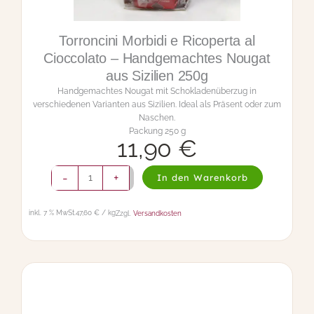
Torroncini Morbidi e Ricoperta al
Cioccolato – Handgemachtes Nougat
aus Sizilien 250g
Handgemachtes Nougat mit Schokladenüberzug in
verschiedenen Varianten aus Sizilien. Ideal als Präsent oder zum
Naschen.
Packung 250 g
11,90
€
T
-
+
In den Warenkorb
o
r
r
inkl. 7 % MwSt.
47,60 € / kg
Zzgl.
Versandkosten
o
n