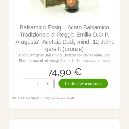
o
B
a
l
Balsamico-Essig – Aceto Balsamico
s
a
Tradizionale di Reggio Emilia D.O.P.
m
‚Argento‘. Acetaia Dodi, mind. 15 Jahre
i
gereift (silber)
c
o
Hochwertigster Balsamico „Silber“ von der Acetaia Dodi
T
Flasche 100 ml mit Ausgießer in der Schmuckverpackung
r
a
d
i
z
i
o
94,90
€
n
a
B
-
+
l
In den Warenkorb
a
e
l
d
s
inkl. 7 % MwSt.
949,00 € / kg
Zzgl.
Versandkosten