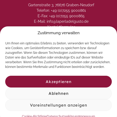
Gartenstraße 3, 76676 Graben-Neudorf
Telefon: +49 (0)7255 9000861
E-Fax: +49 (0)7255 9000865
E-Mail: info@laperladelgusto.de
Kontaktformular
Zustimmung verwalten
Um Ihnen ein optimales Erlebnis zu bieten, verwenden wir Technologien
wie Cookies, um Geräteinformationen zu speichern bzw. darauf
zuzugreifen. Wenn Sie diesen Technologien zustimmen, können wir
Daten wie das Surfverhalten oder eindeutige IDs auf dieser Website
verarbeiten. Wenn Sie Ihre Zustimmung nicht erteilen oder zurückziehen,
können bestimmte Merkmale und Funktionen beeinträchtigt werden.
Akzeptieren
Ablehnen
© 2026 La Perla del Gusto. Natürlich genießen
Voreinstellungen anzeigen
Vertrag widerrufen
Cookie-Richtlinie
Datenschutzerklärung
Impressum