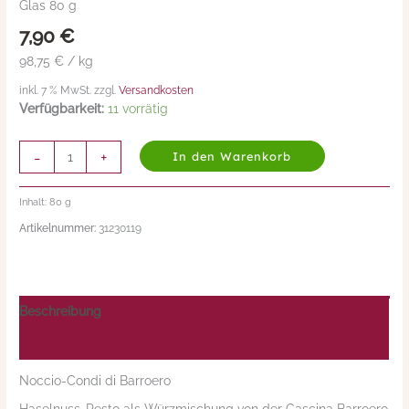
Glas 80 g
Menge
7,90
€
98,75 € / kg
inkl. 7 % MwSt. zzgl.
Versandkosten
Verfügbarkeit:
11 vorrätig
-
+
In den Warenkorb
Inhalt: 80
g
Artikelnummer:
31230119
Beschreibung
Nährwerte/Zutaten/Allergene/Hersteller
Noccio-Condi di Barroero
Haselnuss-Pesto als Würzmischung von der Cascina Barroero