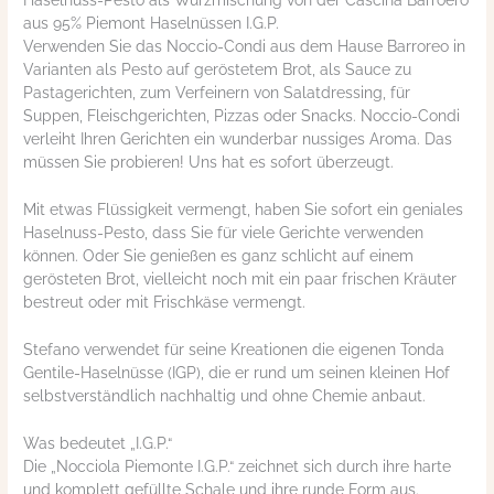
aus 95% Piemont Haselnüssen I.G.P.
Verwenden Sie das Noccio-Condi aus dem Hause Barroreo in
Varianten als Pesto auf geröstetem Brot, als Sauce zu
Pastagerichten, zum Verfeinern von Salatdressing, für
Suppen, Fleischgerichten, Pizzas oder Snacks. Noccio-Condi
verleiht Ihren Gerichten ein wunderbar nussiges Aroma. Das
müssen Sie probieren! Uns hat es sofort überzeugt.
Mit etwas Flüssigkeit vermengt, haben Sie sofort ein geniales
Haselnuss-Pesto, dass Sie für viele Gerichte verwenden
können. Oder Sie genießen es ganz schlicht auf einem
gerösteten Brot, vielleicht noch mit ein paar frischen Kräuter
bestreut oder mit Frischkäse vermengt.
Stefano verwendet für seine Kreationen die eigenen Tonda
Gentile-Haselnüsse (IGP), die er rund um seinen kleinen Hof
selbstverständlich nachhaltig und ohne Chemie anbaut.
Was bedeutet „I.G.P.“
Die „Nocciola Piemonte I.G.P.“ zeichnet sich durch ihre harte
und komplett gefüllte Schale und ihre runde Form aus.