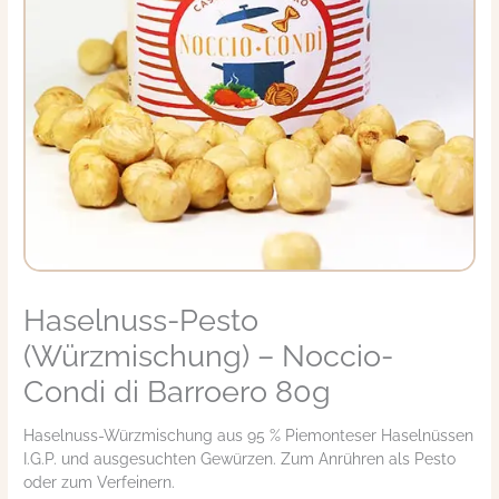
Haselnuss-Pesto
Haselnuss-
Pesto
(Würzmischung) – Noccio-
(Würzmischung)
-
Condi di Barroero 80g
Noccio-
Condi
Haselnuss-Würzmischung aus 95 % Piemonteser Haselnüssen
di
I.G.P. und ausgesuchten Gewürzen. Zum Anrühren als Pesto
Barroero
oder zum Verfeinern.
80g