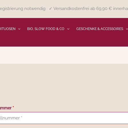
gistrierung notwendig ✓ Versandkostenfrei ab 69,90 € innerha
RITUOSEN
BIO, SLOW FOOD & CO
GESCHENKE & ACCESSOIRES
lnummer
*