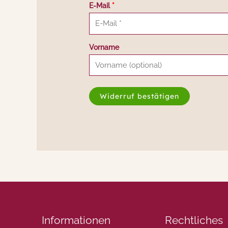
E-Mail
*
E
Vorname
-
M
a
Widerruf bestätigen
i
l
(
w
i
e
d
e
r
Informationen
Rechtliches
h