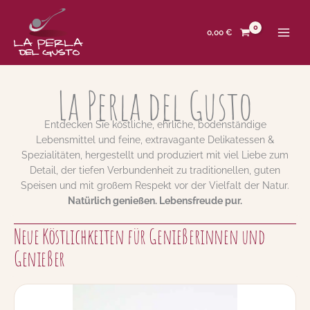
Zum
Inhalt
springen
0,00
€
La Perla del Gusto
Entdecken Sie köstliche, ehrliche, bodenständige
Lebensmittel und feine, extravagante Delikatessen &
Spezialitäten, hergestellt und produziert mit viel Liebe zum
Detail, der tiefen Verbundenheit zu traditionellen, guten
Speisen und mit großem Respekt vor der Vielfalt der Natur.
Natürlich genießen. Lebensfreude pur.
Neue Köstlichkeiten für Genießerinnen und
Genießer