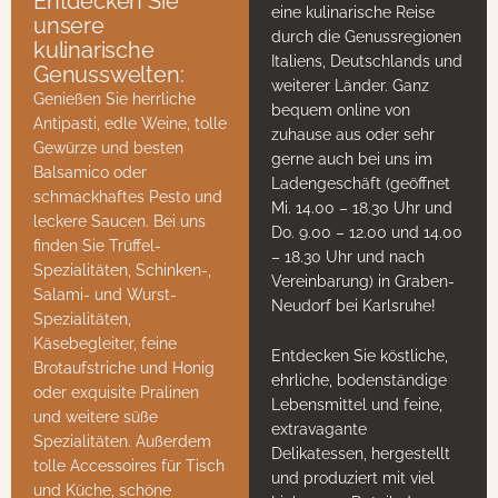
Entdecken Sie
u
eine kulinarische Reise
unsere
r
durch die Genussregionen
kulinarische
a
Italiens, Deutschlands und
Genusswelten:
l
weiterer Länder. Ganz
e
Genießen Sie herrliche
bequem online von
2
Antipasti, edle Weine, tolle
zuhause aus oder sehr
1
Gewürze und besten
gerne auch bei uns im
0
Balsamico oder
g
Ladengeschäft (geöffnet
schmackhaftes Pesto und
/
Mi. 14.00 – 18.30 Uhr und
leckere Saucen. Bei uns
1
Do. 9.00 – 12.00 und 14.00
5
finden Sie Trüffel-
– 18.30 Uhr und nach
0
Spezialitäten, Schinken-,
Vereinbarung) in Graben-
g
Salami- und Wurst-
Neudorf bei Karlsruhe!
M
Spezialitäten,
e
Käsebegleiter, feine
n
Entdecken Sie köstliche,
Brotaufstriche und Honig
g
ehrliche, bodenständige
oder exquisite Pralinen
e
Lebensmittel und feine,
und weitere süße
extravagante
Spezialitäten. Außerdem
Delikatessen, hergestellt
tolle Accessoires für Tisch
und produziert mit viel
und Küche, schöne