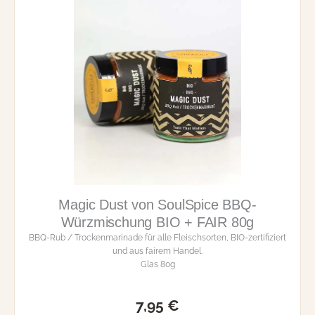
Magic Dust von SoulSpice BBQ-
Würzmischung BIO + FAIR 80g
BBQ-Rub / Trockenmarinade für alle Fleischsorten, BIO-zertifiziert
und aus fairem Handel.
Glas 80g
7,95
€