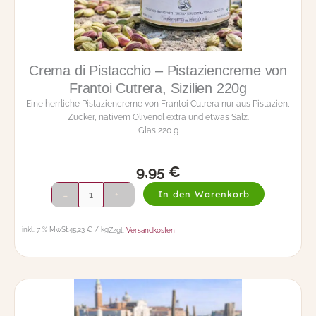
a
o
d
f
e
i
m
n
i
i
Crema di Pistacchio – Pistaziencreme von
t
S
S
e
Frantoi Cutrera, Sizilien 220g
a
l
Eine herrliche Pistaziencreme von Frantoi Cutrera nur aus Pistazien,
f
v
Zucker, nativem Olivenöl extra und etwas Salz.
r
a
Glas 220 g
a
t
n
i
a
c
9,95
€
u
i
C
s
e
-
In den Warenkorb
+
r
T
C
e
e
i
m
r
inkl. 7 % MwSt.
45,23 € / kg
Zzgl.
Versandkosten
p
a
u
o
d
e
l
i
l
l
P
i
a
i
n
R
s
S
o