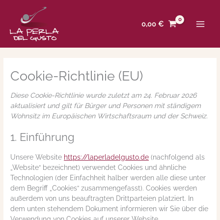
Zum
Consent
Consent
Consent
Consent
Consent
Consent
Consent
Consent
Consent
Consent
Consent
Consent
Consent
Statistike
Marketing
Inhalt
to
to
to
to
to
to
to
to
to
to
to
to
to
0,00
€
springen
service
service
service
service
service
service
service
service
service
service
service
service
service
wordpress
themehigh
elementor
woocommer
google-
stripe
bing-
sourcebuster
automattic
google-
facebook
whatsapp
verschiedene
analytics
ads
js
maps
Cookie-Richtlinie (EU)
Diese Cookie-Richtlinie wurde zuletzt am 24. Februar 2026
aktualisiert und gilt für Bürger und Personen mit ständigem
Wohnsitz im Europäischen Wirtschaftsraum und der Schweiz.
1. Einführung
Unsere Website
https://laperladelgusto.de
(nachfolgend als
„Website“ bezeichnet) verwendet Cookies und ähnliche
Technologien (der Einfachheit halber werden alle diese unter
dem Begriff „Cookies“ zusammengefasst). Cookies werden
außerdem von uns beauftragten Drittparteien platziert. In
dem unten stehendem Dokument informieren wir Sie über die
Verwendung von Cookies auf unserer Website.