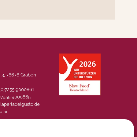
 3, 76676 Graben-
 (0)7255 9000861
0)7255 9000865
@laperladelgusto.de
ular