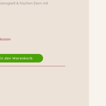
zengrieß & frischen Eiern mit
dkosten
In den Warenkorb