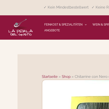
Zum
✓ Kein Mindestbestellwert ✓ Keine Re
Inhalt
springen
FEINKOST & SPEZIALITÄTEN
WEIN & SPI
ANGEBOTE
Startseite
»
Shop
»
Chitarrine con Nero 