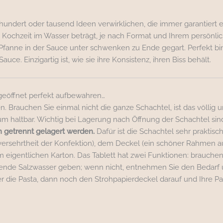
 hundert oder tausend Ideen verwirklichen, die immer garantiert e
ie Kochzeit im Wasser beträgt, je nach Format und Ihrem persönl
 Pfanne in der Sauce unter schwenken zu Ende gegart. Perfekt bin
ce. Einzigartig ist, wie sie ihre Konsistenz, ihren Biss behält.
 geöffnet perfekt aufbewahren…
n. Brauchen Sie einmal nicht die ganze Schachtel, ist das völlig 
m haltbar. Wichtig bei Lagerung nach Öffnung der Schachtel sin
n getrennt gelagert werden.
Dafür ist die Schachtel sehr praktisch
nversehrtheit der Konfektion), dem Deckel (ein schöner Rahmen 
em eigentlichen Karton. Das Tablett hat zwei Funktionen: brauche
chende Salzwasser geben; wenn nicht, entnehmen Sie den Bedarf 
 die Pasta, dann noch den Strohpapierdeckel darauf und Ihre Pas