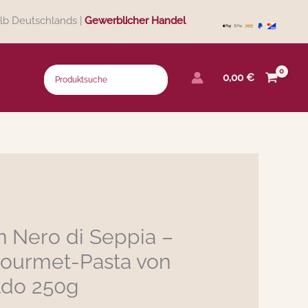
lb Deutschlands |
Gewerblicher Handel
0,00
€
n Nero di Seppia –
 Gourmet-Pasta von
Aldo 250g