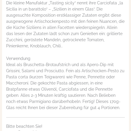
Die kleine Manufaktur „Tasting sicily“ nennt ihre Carciofata „la
Sicilia in un barattolo“ – „Sizilien in einem Glas“. Die
ausgesuchte Komposition erstklassiger Zutaten ergibt diese
ausgewogene Artischockenpesto mit den feinen Nuancen, die
die Küche Siziliens in allen Facetten wiederspiegeln. Allein
das lesen der Zutaten lädt schon zum Genießen ein: grillierte
Zucchini, geröstete Mandeln, getrocknete Tomaten,
Pinienkerne, Knoblauch, Chili..
Verwendung
Ideal als Bruschetta-Brotaufstrich und als Apero-Dip mit
Grissini, Salami und Prosciutto. Fein als Artischocken-Pesto zu
Pasta corta (kurzen Teigwaren) wie Penne, Pennette oder
Maccheroni. Die gekochte Pasta abgiessen, in eine
Bratpfanne etwas Olivenöl, Carciofata und die Pennette
geben. Alles 2-3 Minuten kräftig sautieren. Nach Belieben
noch etwas Parmigiano darüberhobeln. Fertig! Dieses 170g-
Glas reicht Ihnen bei dieser Zubereitung für gut 4 Portionen.
Bitte beachten Sie!