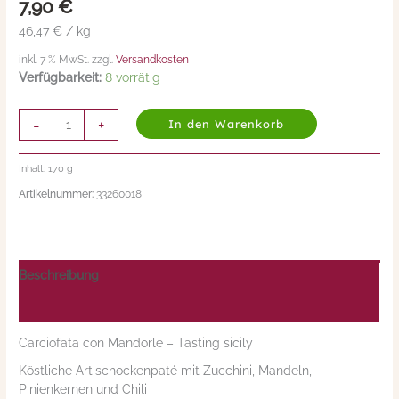
7,90
€
46,47 € / kg
inkl. 7 % MwSt. zzgl.
Versandkosten
Verfügbarkeit:
8 vorrätig
-
+
In den Warenkorb
Inhalt: 170
g
Artikelnummer:
33260018
Beschreibung
Nährwerte/Zutaten/Allergene/Hersteller
Carciofata con Mandorle – Tasting sicily
Köstliche Artischockenpaté mit Zucchini, Mandeln,
Pinienkernen und Chili