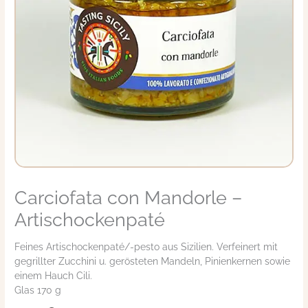
Carciofata con Mandorle –
Carciofata
con
Artischockenpaté
Mandorle
-
Feines Artischockenpaté/-pesto aus Sizilien. Verfeinert mit
Artischockenpaté
gegrillter Zucchini u. gerösteten Mandeln, Pinienkernen sowie
Menge
einem Hauch Cili.
Glas 170 g