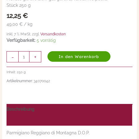
Stück 250 g
48
Monate
12,25
€
gereift
49,00 € / kg
(Parmesan)
Menge
inkl. 7 % MwSt. zzgl.
Versandkosten
Verfügbarkeit:
5 vorrätig
-
+
In den Warenkorb
Inhalt: 250
g
Artikelnummer:
34070042
Beschreibung
Nährwerte/Zutaten/Allergene/Hersteller
Parmigiano Reggiano di Montagna D.O.P.