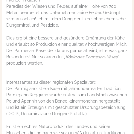
Pflanze. In diesem
Paradies der Wiesen und Felder, auf einer Höhe von 700
Meter, bearbeitet das Unternehmen seine Felder. Gedüngt
wird ausschließlich mit dem Dung der Tiere, ohne chemische
Düngemittel und Pestizide.
Dies ergibt eine bessere und gesündere Ernährung der Kühe
und erlaubt so Produktion einer qualitativ hochwertigen Milch.
Der Parmesan-Käse, der daraus gemacht wird, ist etwas ganz
Besonderes! Nur so kann der „
König des Parmesan-Käses
“
produziert werden.
Interessantes zu dieser regionalen Spezialität:
Der Parmigiano ist ein Käse mit jahrhundertealter Tradition.
Parmigiano Reggiano wurde erstmals im Landstrich zwischen
Po und Apennin von den Benediktinermönchen hergestellt
und ist ein Erzeugnis mit geschützter Ursprungsbezeichnung
(D.O.P., Denominazione D’origine Protetta).
Er ist ein echtes Naturprodukt des Landes und seiner
Menschen, die ihn nach wie vor gemäß den alten Traditionen