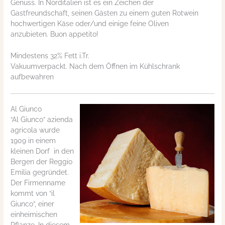
Genuss. In Norditalien ist es ein Zeichen der
Gastfreundschaft, seinen Gästen zu einem guten Rotwein
hochwertigen Käse oder/und einige feine Oliven
anzubieten. Buon appetito!
Mindestens 32% Fett i.Tr.
Vakuumverpackt. Nach dem Öffnen im Kühlschrank
aufbewahren
Al Giunco
“Al Giunco” azienda
agricola wurde
1909 in einem
kleinen Dorf in den
Bergen der Reggio
Emilia gegründet.
Der Firmenname
kommt von “il
Giunco”, einer
einheimischen