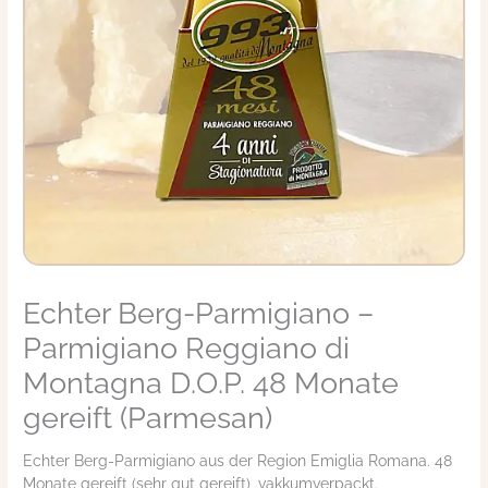
Echter Berg-Parmigiano –
Echter
Berg-
Parmigiano Reggiano di
Parmigiano
-
Montagna D.O.P. 48 Monate
Parmigiano
gereift (Parmesan)
Reggiano
di
Echter Berg-Parmigiano aus der Region Emiglia Romana. 48
Montagna
Monate gereift (sehr gut gereift), vakkumverpackt.
D.O.P.