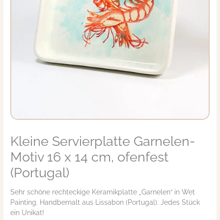
Kleine Servierplatte Garnelen-
Kleine
Servierplatte
Motiv 16 x 14 cm, ofenfest
Garnelen-
Motiv
(Portugal)
16
x
Sehr schöne rechteckige Keramikplatte „Garnelen“ in Wet
14
Painting. Handbemalt aus Lissabon (Portugal). Jedes Stück
cm,
ein Unikat!
ofenfest