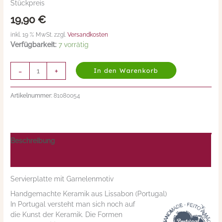
Stückpreis
(Portugal)
19,90
€
Menge
inkl. 19 % MwSt. zzgl.
Versandkosten
Verfügbarkeit:
7 vorrätig
-
+
In den Warenkorb
Artikelnummer:
81080054
Beschreibung
Nährwerte/Zutaten/Allergene/Hersteller
Servierplatte mit Garnelenmotiv
Handgemachte Keramik aus Lissabon (Portugal)
In Portugal versteht man sich noch auf
die Kunst der Keramik. Die Formen