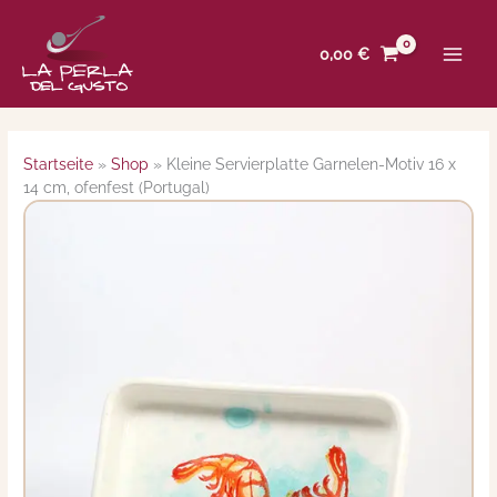
Zum
Inhalt
0,00
€
springen
Startseite
»
Shop
»
Kleine Servierplatte Garnelen-Motiv 16 x
14 cm, ofenfest (Portugal)