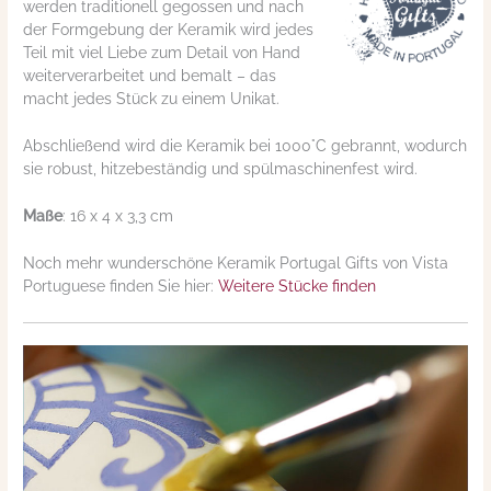
werden traditionell gegossen und nach
der Formgebung der Keramik wird jedes
Teil mit viel Liebe zum Detail von Hand
weiterverarbeitet und bemalt – das
macht jedes Stück zu einem Unikat.
Abschließend wird die Keramik bei 1000°C gebrannt, wodurch
sie robust, hitzebeständig und spülmaschinenfest wird.
Maße
: 16 x 4 x 3,3 cm
Noch mehr wunderschöne Keramik Portugal Gifts von Vista
Portuguese finden Sie hier:
Weitere Stücke finden