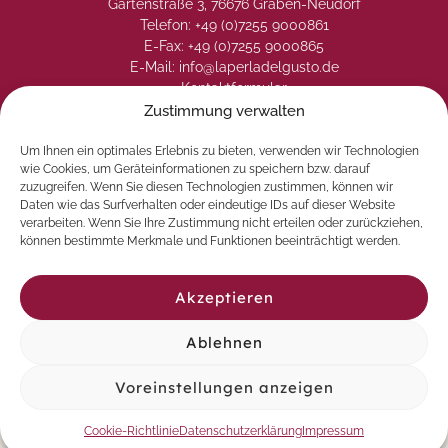
Gartenstraße 3, 76676 Graben-Neudorf
Telefon: +49 (0)7255 9000861
E-Fax: +49 (0)7255 9000865
E-Mail: info@laperladelgusto.de
Kontaktformular
Zustimmung verwalten
Um Ihnen ein optimales Erlebnis zu bieten, verwenden wir Technologien
wie Cookies, um Geräteinformationen zu speichern bzw. darauf
zuzugreifen. Wenn Sie diesen Technologien zustimmen, können wir
Daten wie das Surfverhalten oder eindeutige IDs auf dieser Website
verarbeiten. Wenn Sie Ihre Zustimmung nicht erteilen oder zurückziehen,
können bestimmte Merkmale und Funktionen beeinträchtigt werden.
Akzeptieren
Ablehnen
© 2026 La Perla del Gusto. Natürlich genießen
Voreinstellungen anzeigen
Vertrag widerrufen
Cookie-Richtlinie
Datenschutzerklärung
Impressum