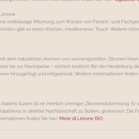
l Limone
t eine erstklassige Mischung zum Würzen von Fleisch- und Fischger
hten gibt es einen frischen, mediterranen Touch. Weitere Infor
g mit dem natürlichen Aromen von sonnengereiften Zitronen Ihren
peise bis zur Nachspeise – einfach köstlich! Bei der Herstellung 
onen hinzugefügt und mitgepresst. Weitere Informationen finden 
s Italiens Süden ist ein herrlich cremiger Zitronenblütenhonig. Er
labriens, in direkter Nachbarschaft zu Sizilien, gewonnen. Die Far
nformationen finden Sie hier:
Miele di Limone BIO