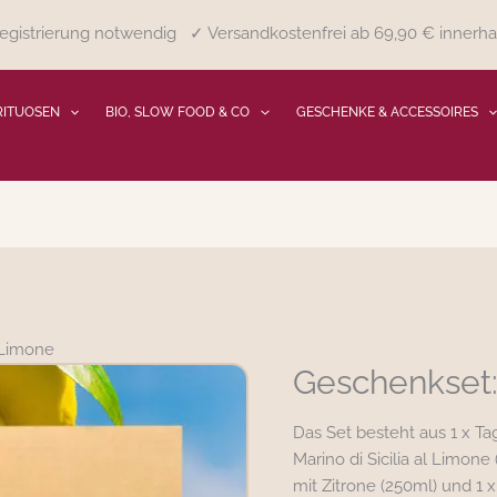
gistrierung notwendig ✓ Versandkostenfrei ab 69,90 € innerha
RITUOSEN
BIO, SLOW FOOD & CO
GESCHENKE & ACCESSOIRES
 Limone
Geschenkset:
Das Set besteht aus 1 x Tag
Marino di Sicilia al Limone
mit Zitrone (250ml) und 1 x