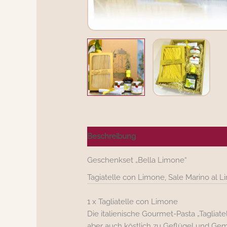
Beschreibung
Nährwerte/Zutaten/All
Geschenkset „Bella Limone“
Tagiatelle con Limone, Sale Marino al Li
1 x Tagliatelle con Limone
Die italienische Gourmet-Pasta „Tagliate
aber auch köstlich zu Geflügel und Gem