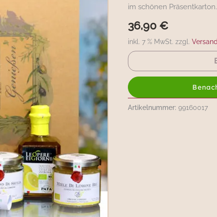
im schönen Präsentkarton.
36,90
€
inkl. 7 % MwSt. zzgl.
Versan
Benach
Artikelnummer:
99160017