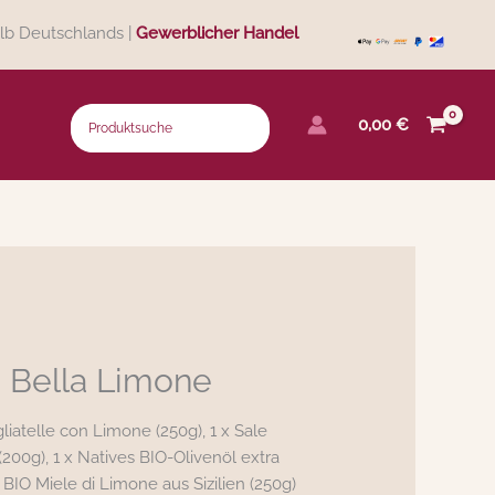
lb Deutschlands |
Gewerblicher Handel
0,00
€
 Bella Limone
liatelle con Limone (250g), 1 x Sale
 (200g), 1 x Natives BIO-Olivenöl extra
 BIO Miele di Limone aus Sizilien (250g)