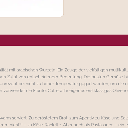
ergene/Hersteller
alität mit arabischen Wurzeln. Ein Zeuge der vielfältigen multikult
elnen Zutat von entscheidender Bedeutung. Die besten Gemüse hie
enrezept bei nicht zu hoher Temperatur gegart werden, um die 
rwendet die Frantoi Cutrera ihr eigenes erstklassiges Olivenöl,
auwarm serviert. Zu geröstetem Brot, zum Aperitiv zu Käse und Sal
um nicht?! – zu Käse-Raclette. Aber auch als Pastasauce – ein 