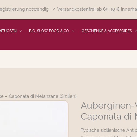
gistrierung notwendig ✓ Versandkostenfrei ab 69,90 € innerha
RITUOSEN
BIO, SLOW FOOD & CO
GESCHENKE & ACCESSOIRES
e – Caponata di Melanzane (Sizilien)
Auberginen-
Auberginen-
Vorspeise
Caponata di M
-
Caponata
Typische sizilianische Anti
di