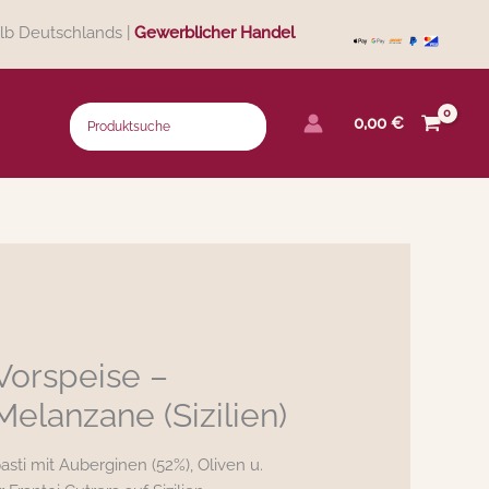
lb Deutschlands |
Gewerblicher Handel
0,00
€
Vorspeise –
elanzane (Sizilien)
pasti mit Auberginen (52%), Oliven u.