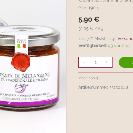
Kapern aus der Manufaktur 
Melanzane
Glas 190 g
(Sizilien)
Menge
5,90
€
31,05 € / kg
inkl. 7 % MwSt. zzgl.
Versan
Verfügbarkeit:
43 vorrätig
-
+
Inhalt: 190
g
Artikelnummer:
33250048