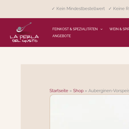
Zum
✓ Kein Mindestbestellwert ✓ Keine Re
Inhalt
springen
FEINKOST & SPEZIALITÄTEN
WEIN & SPI
ANGEBOTE
Startseite
»
Shop
»
Auberginen-Vorspeis