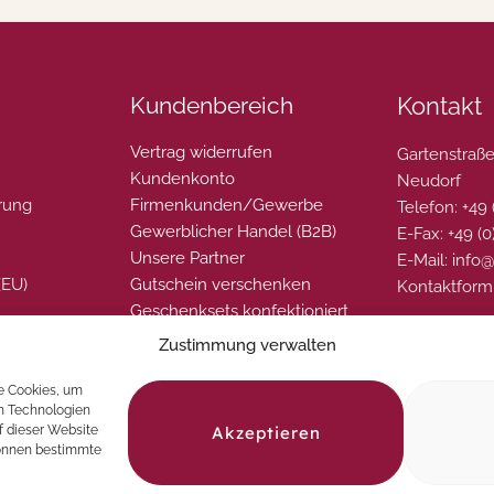
Kundenbereich
Kontakt
Vertrag widerrufen
Gartenstraße
Kundenkonto
Neudorf
rung
Firmenkunden/Gewerbe
Telefon: +49
Gewerblicher Handel (B2B)
E-Fax: +49 (
Unsere Partner
E-Mail: info
(EU)
Gutschein verschenken
Kontaktform
Geschenksets konfektioniert
Zustimmung verwalten
e Cookies, um
en Technologien
Akzeptieren
f dieser Website
können bestimmte
© 2026 La Perla del Gusto. Natürlich genießen