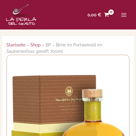
Zum
Inhalt
0,00
€
springen
Startseite
»
Shop
»
BP – Birne im Portweinstil im
Sauternesfass gereift 700ml