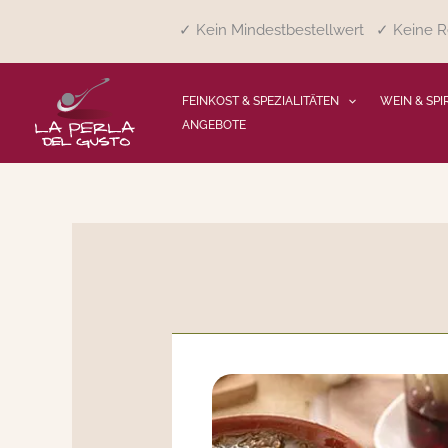
Zum
✓ Kein Mindestbestellwert ✓ Keine Re
Inhalt
springen
FEINKOST & SPEZIALITÄTEN
WEIN & SPI
ANGEBOTE