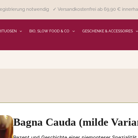
gistrierung notwendig ✓ Versandkostenfrei ab 69,90 € innerha
RITUOSEN
BIO, SLOW FOOD & CO
GESCHENKE & ACCESSOIRES
Bagna Cauda (milde Varia
Rezept und Geschichte einer piemonteser Spezialität