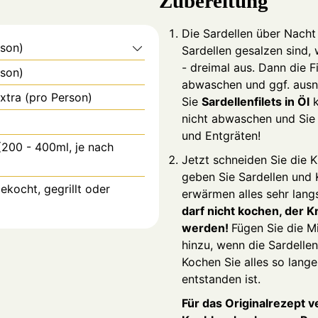
Method
Die Sardellen über Nacht
rson)
Sardellen gesalzen sind,
- dreimal aus. Dann die F
rson)
abwaschen und ggf. aus
extra (pro Person)
Sie
Sardellenfilets in Öl
k
nicht abwaschen und Sie
und Entgräten!
200 - 400ml, je nach
Jetzt schneiden Sie die 
geben Sie Sardellen und 
ekocht, gegrillt oder
erwärmen alles sehr lan
darf nicht kochen, der K
werden!
Fügen Sie die M
hinzu, wenn die Sardelle
Kochen Sie alles so lang
entstanden ist.
Für das Originalrezept 