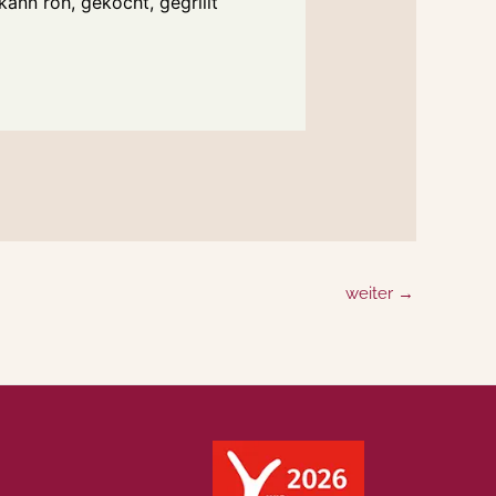
nn roh, gekocht, gegrillt
weiter
→