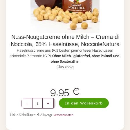
c
e
c
v
i
o
o
n
l
N
e
o
T
c
Nuss-Nougatcreme ohne Milch – Crema di
o
c
Nocciola, 65% Haselnüsse, NoccioleNatura
s
i
t
Haselnusscreme aus
65%
besten piemonteser Haselnüssen
o
a
(Nocciole Piemonte I.G.P.).
Ohne Milch, glutenfrei, ohne Palmöl und
l
t
ohne Sojalecithin
e
e
Glas 200 g
N
S
a
a
t
l
u
9,95
€
a
r
t
a
e
-
N
-
+
In den Warenkorb
2
N
u
0
o
s
inkl. 7 % MwSt.
49,75 € / kg
Zzgl.
Versandkosten
0
c
s
g
c
-
M
i
N