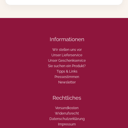
c
i
o
l
e
t
o
Informationen
s
t
Wir stellen uns vor
a
Unser Lieferservice
t
Unser Geschenkservice
e
Sie suchen ein Produkt?
1
Tipps & Links
0
Pressestimmen
0
Newsletter
m
l
Rechtliches
,
u
n
Versandkosten
f
Widerrufsrecht
i
Datenschutzerklärung
l
Impressum