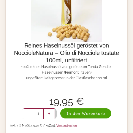
s
g
e
e
,
r
N
ö
o
s
c
t
c
e
i
t
Reines Haselnussöl geröstet von
o
v
NoccioleNatura – Olio di Nocciole tostate
l
o
100ml, unfiltriert
e
n
N
N
100% reines Haselnussöl aus gerösteten Tonda Gentile-
a
o
Haselnüssen (Piemont, Italien)
t
c
ungefiltert, kaltgepresst in der Glasflasche 100 ml
u
c
r
i
a
o
19,95
€
M
l
e
e
n
N
R
-
+
In den Warenkorb
g
a
e
e
t
i
inkl. 7 % MwSt.
199,50 € / kg
Zzgl.
Versandkosten
u
n
r