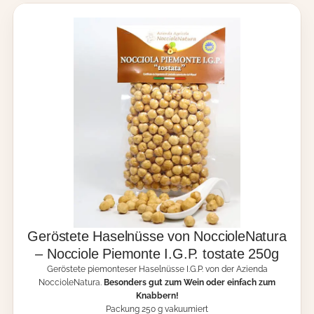
t
e
H
a
s
e
l
n
ü
s
s
e
,
l
e
i
c
h
Geröstete Haselnüsse von NoccioleNatura
t
– Nocciole Piemonte I.G.P. tostate 250g
g
Geröstete piemonteser Haselnüsse I.G.P. von der Azienda
e
NoccioleNatura.
Besonders gut zum Wein oder einfach zum
s
Knabbern!
a
Packung 250 g vakuumiert
l