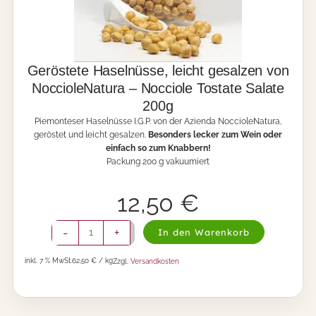
Geröstete Haselnüsse, leicht gesalzen von
NoccioleNatura – Nocciole Tostate Salate
200g
Piemonteser Haselnüsse I.G.P. von der Azienda NoccioleNatura,
geröstet und leicht gesalzen.
Besonders lecker zum Wein oder
einfach so zum Knabbern!
Packung 200 g vakuumiert
12,50
€
G
-
+
In den Warenkorb
e
r
inkl. 7 % MwSt.
62,50 € / kg
Zzgl.
Versandkosten
ö
s
t
e