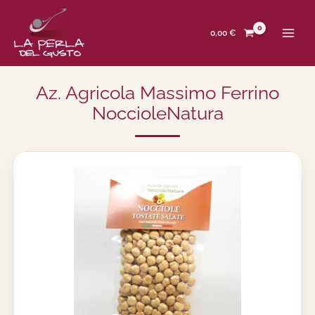
Zum
Inhalt
springen
0,00
€
Az. Agricola Massimo Ferrino
NoccioleNatura