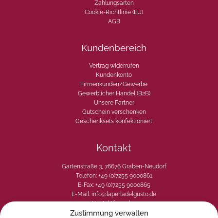
t
Zahlungsarten
r
Cookie-Richtlinie (EU)
i
AGB
e
r
Kundenbereich
t
M
Vertrag widerrufen
e
Kundenkonto
n
Firmenkunden/Gewerbe
g
Gewerblicher Handel (B2B)
e
Unsere Partner
Gutschein verschenken
Geschenksets konfektioniert
Kontakt
Gartenstraße 3, 76676 Graben-Neudorf
Telefon: +49 (0)7255 9000861
E-Fax: +49 (0)7255 9000865
E-Mail: info@laperladelgusto.de
Kontaktformular
Zustimmung verwalten