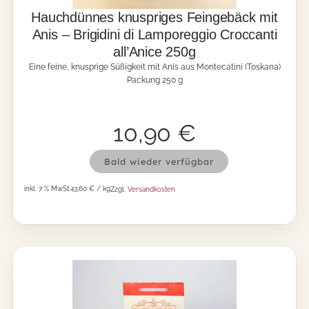
n
o
Hauchdünnes knuspriges Feingebäck mit
g
l
Anis – Brigidini di Lamporeggio Croccanti
e
o
all’Anice 250g
b
s
ä
i
Eine feine, knusprige Süßigkeit mit Anis aus Montecatini (Toskana)
c
1
Packung 250 g
k
8
m
0
i
g
10,90
€
t
M
K
e
H
a
n
Bald wieder verfügbar
a
k
g
u
a
e
inkl. 7 % MwSt.
43,60 € / kg
Zzgl.
Versandkosten
c
o
h
-
d
B
ü
r
n
i
n
g
e
i
s
d
k
i