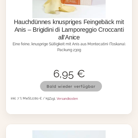
Hauchdünnes knuspriges Feingebäck mit
Anis – Brigidini di Lamporeggio Croccanti
all’Anice
Eine feine, knusprige Süßigkeit mit Anis aus Montecatini (Toskana).
Packung 230g
6,95
€
H
Bald wieder verfügbar
a
u
inkl. 7 % MwSt.
27,80 € / kg
Zzgl.
Versandkosten
c
h
d
ü
n
n
e