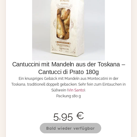
s
P
p
r
r
a
i
t
g
o
e
c
s
i
F
o
e
c
i
c
n
o
Cantuccini mit Mandeln aus der Toskana –
g
l
Cantucci di Prato 180g
e
a
Ein knuspriges Gebäck mit Mandeln aus Montecatini in der
b
t
Toskana, traditionell doppelt gebacken. Sehr fein zum Eintauchen in
ä
o
Süßwein (
Vin Santo
).
c
s
Packung 180 g
k
i
m
1
i
8
5,95
€
t
0
K
g
C
a
M
Bald wieder verfügbar
a
k
e