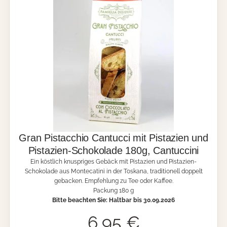
a
e
n
i
g
s
e
e
r
a
u
s
d
e
r
T
o
s
Gran Pistacchio Cantucci mit Pistazien und
k
Pistazien-Schokolade 180g, Cantuccini
a
Ein köstlich knuspriges Gebäck mit Pistazien und Pistazien-
n
Schokolade aus Montecatini in der Toskana, traditionell doppelt
a
gebacken. Empfehlung zu Tee oder Kaffee.
-
Packung 180 g
B
Bitte beachten Sie: Haltbar bis 30.09.2026
r
u
6,95
€
t