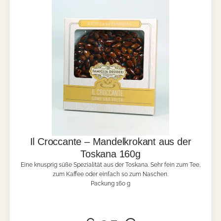
s
k
n
u
s
p
r
i
g
e
s
F
e
i
n
Il Croccante – Mandelkrokant aus der
g
Toskana 160g
e
Eine knusprig süße Spezialität aus der Toskana. Sehr fein zum Tee,
b
zum Kaffee oder einfach so zum Naschen.
ä
Packung 160 g
c
k
m
i