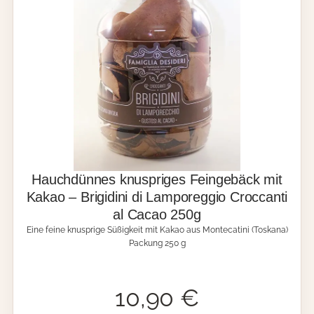
-
i
S
t
c
K
h
a
o
k
k
a
o
o
l
u
a
n
d
d
e
H
1
a
8
s
0
e
Hauchdünnes knuspriges Feingebäck mit
g
l
Kakao – Brigidini di Lamporeggio Croccanti
,
n
al Cacao 250g
C
ü
a
s
Eine feine knusprige Süßigkeit mit Kakao aus Montecatini (Toskana)
n
s
Packung 250 g
t
e
u
n
c
,
10,90
€
c
T
i
o