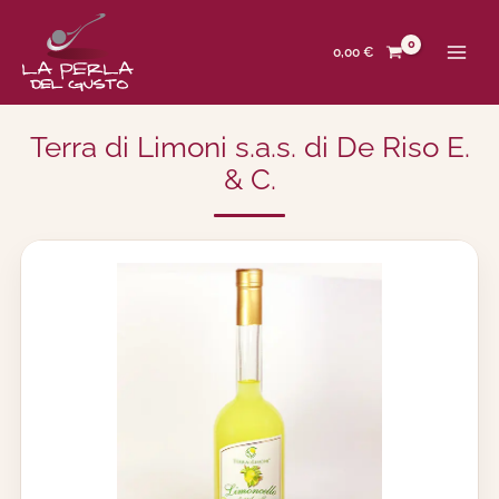
Zum
Inhalt
springen
0,00
€
Terra di Limoni s.a.s. di De Riso E.
& C.