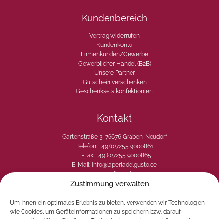
Kundenbereich
Vertrag widerrufen
Kundenkonto
Firmenkunden/Gewerbe
Gewerblicher Handel (B2B)
Unsere Partner
Gutschein verschenken
Geschenksets konfektioniert
Kontakt
Gartenstraße 3, 76676 Graben-Neudorf
Telefon: +49 (0)7255 9000861
E-Fax: +49 (0)7255 9000865
E-Mail: info@laperladelgusto.de
Kontaktformular
Zustimmung verwalten
Um Ihnen ein optimales Erlebnis zu bieten, verwenden wir Technologien
wie Cookies, um Geräteinformationen zu speichern bzw. darauf