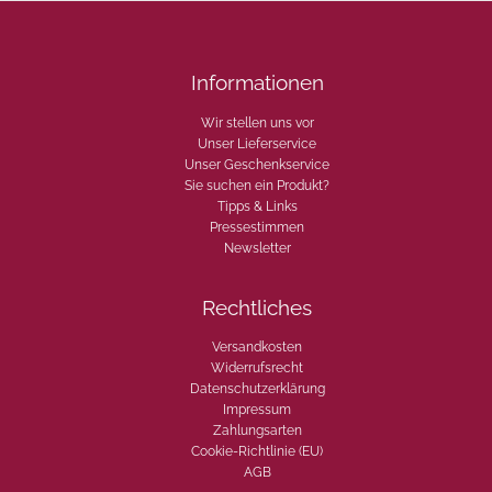
M
e
n
g
Informationen
e
Wir stellen uns vor
Unser Lieferservice
Unser Geschenkservice
Sie suchen ein Produkt?
Tipps & Links
Pressestimmen
Newsletter
Rechtliches
Versandkosten
Widerrufsrecht
Datenschutzerklärung
Impressum
Zahlungsarten
Cookie-Richtlinie (EU)
AGB