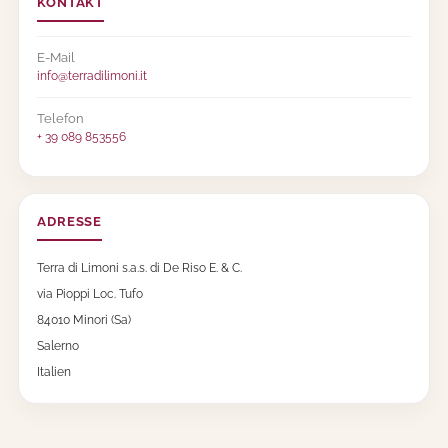
KONTAKT
r
a
u
E-Mail
s
info@terradilimoni.it
K
a
m
Telefon
p
+ 39 089 853556
a
n
i
e
ADRESSE
n
0
Terra di Limoni s.a.s. di De Riso E. & C.
,
7
via Pioppi Loc. Tufo
l
84010 Minori (Sa)
,
3
Salerno
0
Italien
%
v
o
l