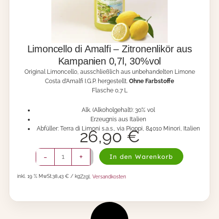
Limoncello di Amalfi – Zitronenlikör aus
Kampanien 0,7l, 30%vol
Original Limoncello, ausschließlich aus unbehandelten Limone
Costa d’Amalfi I.G.P. hergestellt.
Ohne Farbstoffe
Flasche 0,7 L
Alk. (Alkoholgehalt): 30% vol
Erzeugnis aus Italien
Abfüller: Terra di Limoni s.a.s., via Pioppi, 84010 Minori, Italien
26,90
€
L
-
+
In den Warenkorb
i
m
inkl. 19 % MwSt.
38,43 € / kg
Zzgl.
Versandkosten
o
n
c
e
l