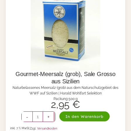
s
a
l
z
(
f
e
i
n
)
,
S
a
Gourmet-Meersalz (grob), Sale Grosso
l
aus Sizilien
e
Naturbelassenes Meersalz (grob) aus dem Naturschutzgebiet des
F
WWF auf Sizilien | Harald Wohlfart Selektion
i
Packung 500 g
n
2,95
€
o
a
G
-
+
u
In den Warenkorb
o
s
u
T
inkl. 7 % MwSt.
Zzgl.
Versandkosten
r