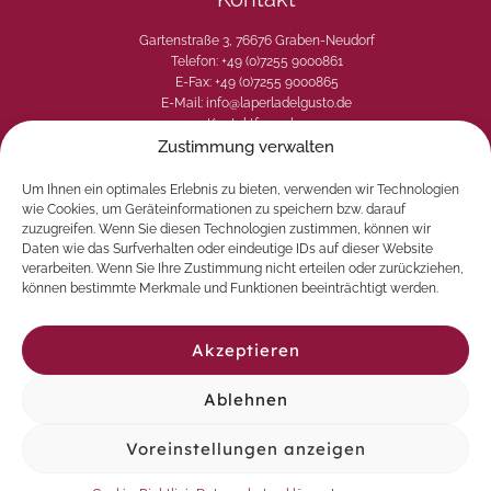
Gartenstraße 3, 76676 Graben-Neudorf
Telefon: +49 (0)7255 9000861
E-Fax: +49 (0)7255 9000865
E-Mail: info@laperladelgusto.de
Kontaktformular
Zustimmung verwalten
Um Ihnen ein optimales Erlebnis zu bieten, verwenden wir Technologien
wie Cookies, um Geräteinformationen zu speichern bzw. darauf
zuzugreifen. Wenn Sie diesen Technologien zustimmen, können wir
Daten wie das Surfverhalten oder eindeutige IDs auf dieser Website
verarbeiten. Wenn Sie Ihre Zustimmung nicht erteilen oder zurückziehen,
können bestimmte Merkmale und Funktionen beeinträchtigt werden.
Akzeptieren
Ablehnen
© 2026 La Perla del Gusto. Natürlich genießen
Voreinstellungen anzeigen
Vertrag widerrufen