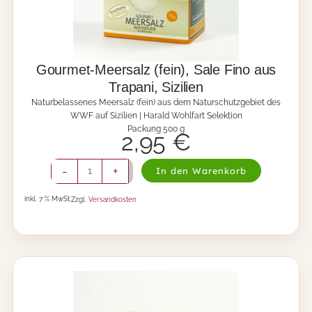
Gourmet-Meersalz (fein), Sale Fino aus
Trapani, Sizilien
Naturbelassenes Meersalz (fein) aus dem Naturschutzgebiet des
WWF auf Sizilien | Harald Wohlfart Selektion
Packung 500 g
2,95
€
G
-
+
In den Warenkorb
o
u
inkl. 7 % MwSt.
Zzgl.
Versandkosten
r
m
e
t
-
M
e
e
r