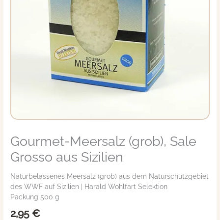
Gourmet-Meersalz (grob), Sale
Gourmet-
Meersalz
Grosso aus Sizilien
(grob),
Sale
Naturbelassenes Meersalz (grob) aus dem Naturschutzgebiet
Grosso
des WWF auf Sizilien | Harald Wohlfart Selektion
aus
Packung 500 g
Sizilien
Menge
2,95
€