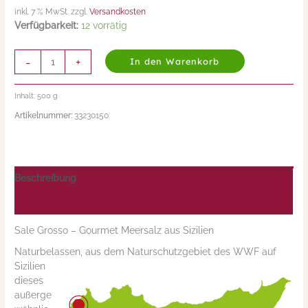
inkl. 7 % MwSt. zzgl.
Versandkosten
Verfügbarkeit:
12 vorrätig
-
+
In den Warenkorb
Inhalt: 500
g
Artikelnummer:
33230150
Beschreibung
Nährwerte/Zutaten/Allergene/Hersteller
Sale Grosso – Gourmet Meersalz aus Sizilien
Naturbelassen, aus dem Naturschutzgebiet des WWF auf
Sizilien
dieses
außerge