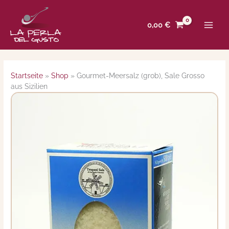
Zum
Inhalt
0,00
€
springen
Startseite
»
Shop
»
Gourmet-Meersalz (grob), Sale Grosso
aus Sizilien