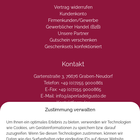
Vertrag widerrufen
Kundenkonto
Firmenkunden/Gewerbe
Gewerblicher Handel (B2B)
Unsere Partner
Gutschein verschenken
Geschenksets konfektioniert
Kontakt
Gartenstraße 3, 76676 Graben-Neudorf
Telefon: +49 (0)7255 9000861
E-Fax: +49 (0)7255 9000865
E-Mail: info@laperladelgusto.de
Kontaktformular
Zustimmung verwalten
Um Ihnen ein optimales Erlebnis zu bieten, verwenden wir Technologien
wie Cookies, um Geräteinformationen zu speichern bzw. darauf
zuzugreifen. Wenn Sie diesen Technologien zustimmen, können wir
Daten wie das Surfverhalten oder eindeutige IDs auf dieser Website