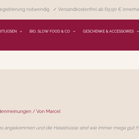
gistrierung notwendig ✓ Versandkostenfrei ab 69,90 € innerha
RITUOSEN
BIO, SLOW FOOD & CO
GESCHENKE & ACCESSOIRES
denmeinungen
/ Von
Marcel
stens angekommen und die Haselnüsse sind wie immer mega gut !!! 