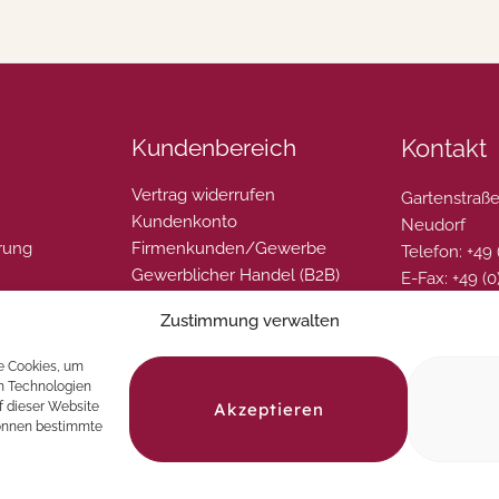
Kundenbereich
Kontakt
Vertrag widerrufen
Gartenstraße
Kundenkonto
Neudorf
rung
Firmenkunden/Gewerbe
Telefon: +49
Gewerblicher Handel (B2B)
E-Fax: +49 (
Unsere Partner
E-Mail: info
Zustimmung verwalten
(EU)
Gutschein verschenken
Kontaktform
Geschenksets konfektioniert
e Cookies, um
en Technologien
Akzeptieren
f dieser Website
können bestimmte