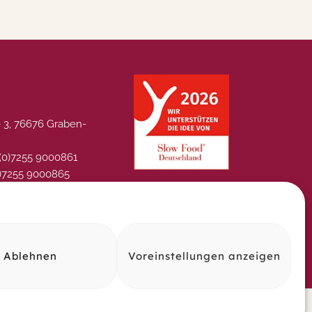
 3, 76676 Graben-
 (0)7255 9000861
0)7255 9000865
@laperladelgusto.de
ular
Ablehnen
Voreinstellungen anzeigen