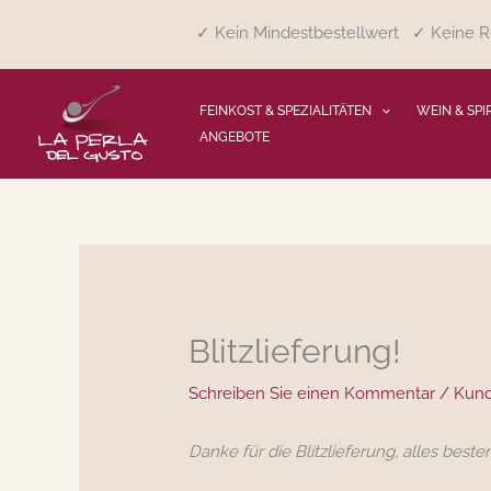
Zum
✓ Kein Mindestbestellwert ✓ Keine Re
Inhalt
springen
FEINKOST & SPEZIALITÄTEN
WEIN & SPI
ANGEBOTE
Blitzlieferung!
Schreiben Sie einen Kommentar
/
Kun
Danke für die Blitzlieferung, alles be