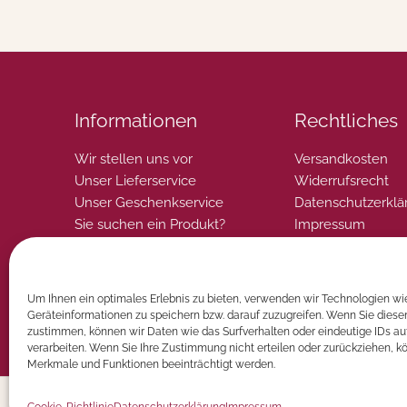
Informationen
Rechtliches
Wir stellen uns vor
Versandkosten
Unser Lieferservice
Widerrufsrecht
Unser Geschenkservice
Datenschutzerklä
Sie suchen ein Produkt?
Impressum
Tipps & Links
Zahlungsarten
Pressestimmen
Cookie-Richtlinie 
Newsletter
AGB
Um Ihnen ein optimales Erlebnis zu bieten, verwenden wir Technologien wi
Geräteinformationen zu speichern bzw. darauf zuzugreifen. Wenn Sie dies
zustimmen, können wir Daten wie das Surfverhalten oder eindeutige IDs au
verarbeiten. Wenn Sie Ihre Zustimmung nicht erteilen oder zurückziehen, 
Merkmale und Funktionen beeinträchtigt werden.