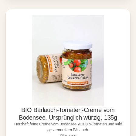
M
k
e
u
n
m
g
-
e
P
a
s
t
e
m
i
t
Z
i
t
r
o
n
e
BIO Bärlauch-Tomaten-Creme vom
n
Bodensee. Ursprünglich würzig, 135g
v
Herzhaft feine Creme vom Bodensee. Aus Bio-Tomaten und wild
e
gesammeltem Bärlauch.
r
Glas 135g
b