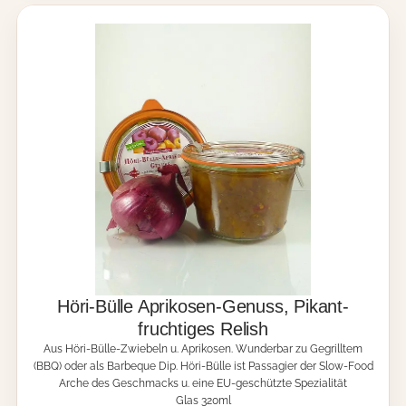
n
d
e
r
H
ö
r
i
-
B
ü
l
l
e
M
e
n
g
Höri-Bülle Aprikosen-Genuss, Pikant-
e
fruchtiges Relish
Aus Höri-Bülle-Zwiebeln u. Aprikosen. Wunderbar zu Gegrilltem
(BBQ) oder als Barbeque Dip. Höri-Bülle ist Passagier der Slow-Food
Arche des Geschmacks u. eine EU-geschützte Spezialität
Glas 320ml