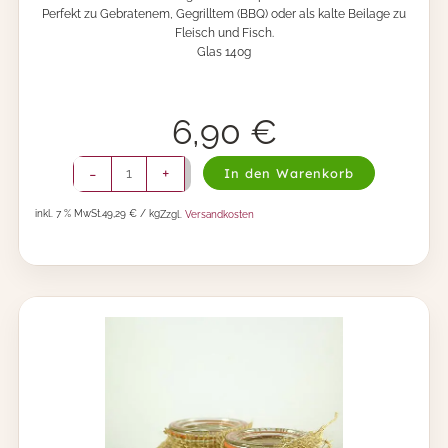
Perfekt zu Gebratenem, Gegrilltem (BBQ) oder als kalte Beilage zu
Fleisch und Fisch.
Glas 140g
6,90
€
H
-
+
In den Warenkorb
ö
r
inkl. 7 % MwSt.
49,29 € / kg
Zzgl.
Versandkosten
i
-
B
ü
l
l
e
-
Q
u
i
t