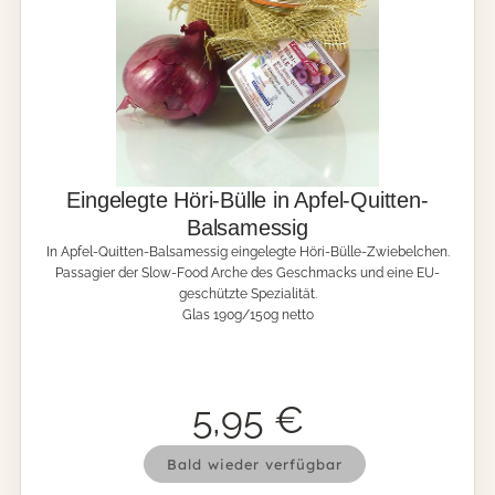
t
e
n
-
S
c
h
m
a
u
Eingelegte Höri-Bülle in Apfel-Quitten-
s
Balsamessig
M
In Apfel-Quitten-Balsamessig eingelegte Höri-Bülle-Zwiebelchen.
e
Passagier der Slow-Food Arche des Geschmacks und eine EU-
n
geschützte Spezialität.
g
Glas 190g/150g netto
e
5,95
€
E
Bald wieder verfügbar
i