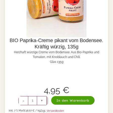
e
n
-
C
r
e
m
e
BIO Paprika-Creme pikant vom Bodensee.
v
Kräftig würzig, 135g
o
Herzhaft würzige Creme vom Bodensee. Aus Bio-Paprika und
m
Tomaten, mit Knoblauch und Chili.
B
Glas 135g
o
d
e
n
s
e
4,95
€
e
.
B
-
+
In den Warenkorb
U
I
r
O
s
inkl. 7 % MwSt.
36,67 € / kg
Zzgl.
Versandkosten
P