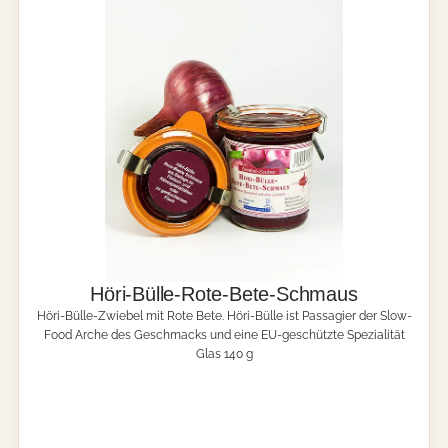
t
P
o
r
t
w
e
i
n
1
9
5
g
M
e
Höri-Bülle-Rote-Bete-Schmaus
n
Höri-Bülle-Zwiebel mit Rote Bete. Höri-Bülle ist Passagier der Slow-
g
Food Arche des Geschmacks und eine EU-geschützte Spezialität
e
Glas 140 g