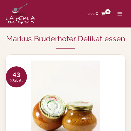
Zum
Inhalt
springen
0,00
€
Markus Bruderhofer Delikat essen
43
%
Rabatt