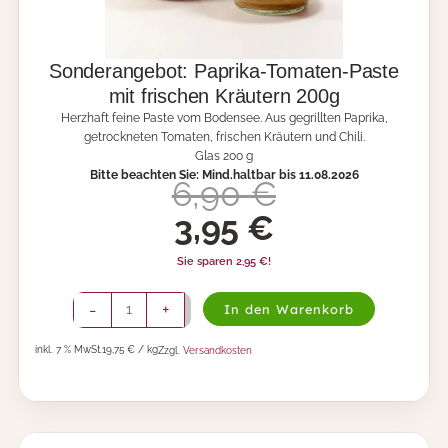
Sonderangebot: Paprika-Tomaten-Paste
mit frischen Kräutern 200g
Herzhaft feine Paste vom Bodensee. Aus gegrillten Paprika,
getrockneten Tomaten, frischen Kräutern und Chili.
Glas 200 g
Bitte beachten Sie: Mind.haltbar bis 11.08.2026
U
A
6,90
€
r
k
3,95
€
s
t
Sie sparen
2,95
€
!
p
u
S
-
+
In den Warenkorb
r
e
o
n
ü
l
inkl. 7 % MwSt.
19,75 € / kg
Zzgl.
Versandkosten
d
e
n
l
r
g
e
a
n