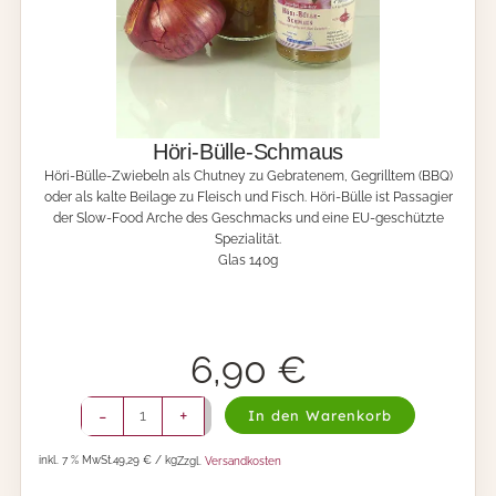
n
-
G
e
n
u
s
Höri-Bülle-Schmaus
s
Höri-Bülle-Zwiebeln als Chutney zu Gebratenem, Gegrilltem (BBQ)
,
oder als kalte Beilage zu Fleisch und Fisch. Höri-Bülle ist Passagier
P
der Slow-Food Arche des Geschmacks und eine EU-geschützte
i
Spezialität.
k
Glas 140g
a
n
t
-
f
6,90
€
r
u
H
-
+
In den Warenkorb
c
ö
h
r
t
inkl. 7 % MwSt.
49,29 € / kg
Zzgl.
Versandkosten
i
i
-