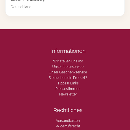
g
Deutschland
e
Informationen
Wir stellen uns vor
Unser Lieferservice
Unser Geschenkservice
Sie suchen ein Produkt?
Tipps & Links
Pressestimmen
Newsletter
Rechtliches
Versandkosten
Widerrufsrecht