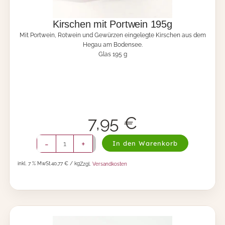
e
)
v
Kirschen mit Portwein 195g
o
Mit Portwein, Rotwein und Gewürzen eingelegte Kirschen aus dem
m
Hegau am Bodensee.
B
Glas 195 g
o
d
e
n
s
e
e
7,95
€
2
0
K
-
+
In den Warenkorb
0
i
g
r
M
inkl. 7 % MwSt.
40,77 € / kg
Zzgl.
Versandkosten
s
e
c
n
h
g
e
e
n
m
i