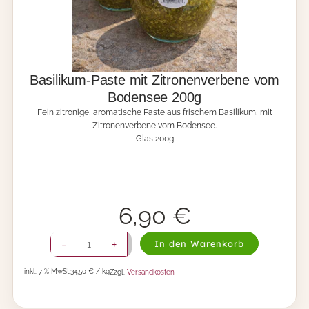
0
r
0
g
g
u
M
n
e
d
n
e
Basilikum-Paste mit Zitronenverbene vom
g
r
e
Bodensee 200g
u
Fein zitronige, aromatische Paste aus frischem Basilikum, mit
n
Zitronenverbene vom Bodensee.
d
Glas 200g
S
t
e
r
n
a
6,90
€
n
i
B
-
+
In den Warenkorb
s
a
5
s
1
inkl. 7 % MwSt.
34,50 € / kg
Zzgl.
Versandkosten
i
0
l
g
i