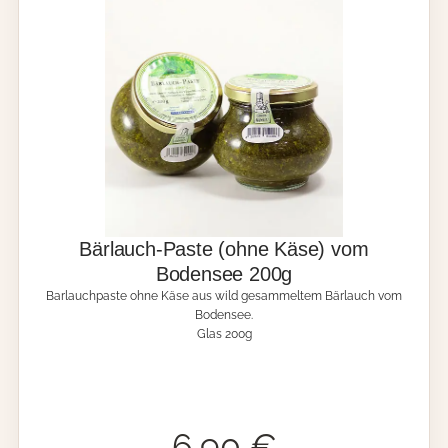
t
e
n
-
P
a
s
t
e
m
i
t
f
Bärlauch-Paste (ohne Käse) vom
r
Bodensee 200g
i
Barlauchpaste ohne Käse aus wild gesammeltem Bärlauch vom
s
Bodensee.
c
Glas 200g
h
e
n
K
r
ä
6,90
€