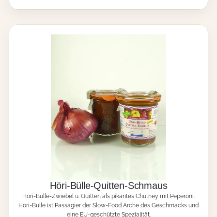
g
B
e
ü
s
l
R
l
e
e
l
-
i
S
s
c
h
h
M
m
e
a
n
u
g
s
e
M
e
n
g
e
Höri-Bülle-Quitten-Schmaus
Höri-Bülle-Zwiebel u. Quitten als pikantes Chutney mit Peperoni.
Höri-Bülle ist Passagier der Slow-Food Arche des Geschmacks und
eine EU-geschützte Spezialität.