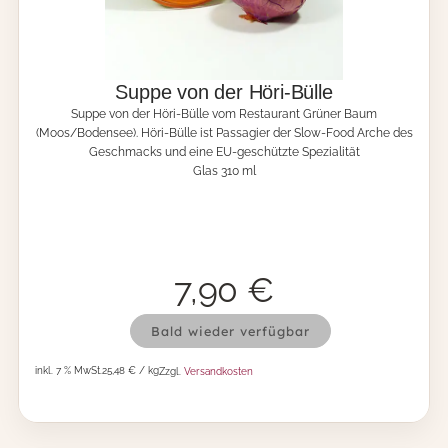
-
S
c
h
m
Suppe von der Höri-Bülle
a
Suppe von der Höri-Bülle vom Restaurant Grüner Baum
u
(Moos/Bodensee). Höri-Bülle ist Passagier der Slow-Food Arche des
s
Geschmacks und eine EU-geschützte Spezialität
M
Glas 310 ml
e
n
g
e
7,90
€
S
Bald wieder verfügbar
u
p
inkl. 7 % MwSt.
25,48 € / kg
Zzgl.
Versandkosten
p
e
v
o