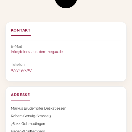
l
-
Q
u
i
KONTAKT
t
t
e
E-Mail
n
info@feines-aus-dem-hegau.de
-
B
Telefon
a
07731 977707
l
s
a
m
e
ADRESSE
s
s
Markus Bruderhofer Delikat essen
i
g
Robert-Gerwig-Strasse 3
M
78244 Gottmadingen
e
Baden-Württemberg
n