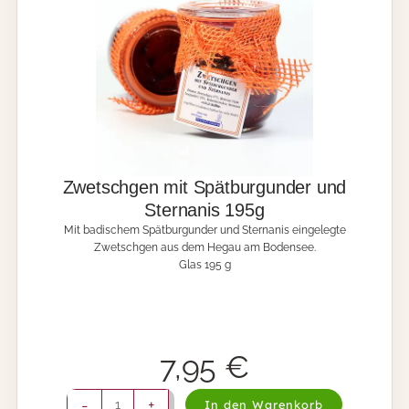
t
g
w
M
e
e
i
n
n
g
5
e
1
0
g
M
e
Zwetschgen mit Spätburgunder und
n
Sternanis 195g
g
Mit badischem Spätburgunder und Sternanis eingelegte
e
Zwetschgen aus dem Hegau am Bodensee.
Glas 195 g
7,95
€
Z
-
+
In den Warenkorb