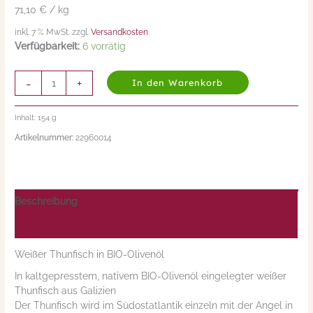
71,10 € / kg
inkl. 7 % MwSt. zzgl.
Versandkosten
Verfügbarkeit:
6 vorrätig
-
+
In den Warenkorb
Inhalt: 154
g
Artikelnummer:
22960014
Beschreibung
Nährwerte/Zutaten/Allergene/Hersteller
Weißer Thunfisch in BIO-Olivenöl
In kaltgepresstem, nativem BIO-Olivenöl eingelegter weißer
Thunfisch aus Galizien
Der Thunfisch wird im Südostatlantik einzeln mit der Angel in