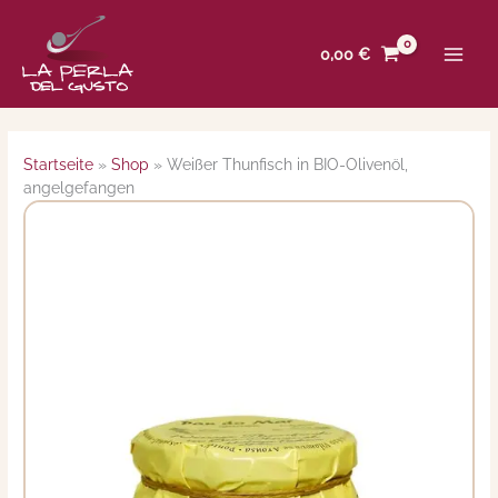
Zum
Inhalt
0,00
€
springen
Startseite
»
Shop
»
Weißer Thunfisch in BIO-Olivenöl,
angelgefangen