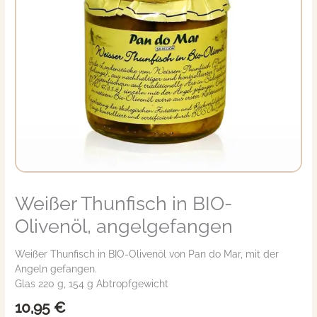
Weißer Thunfisch in BIO-
Weißer
Thunfisch
Olivenöl, angelgefangen
in
BIO-
Weißer Thunfisch in BIO-Olivenöl von Pan do Mar, mit der
Olivenöl,
Angeln gefangen.
angelgefangen
Glas 220 g, 154 g Abtropfgewicht
Menge
10,95
€