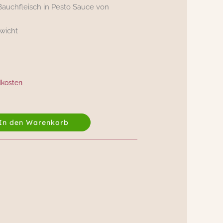
auchfleisch in Pesto Sauce von
ewicht
dkosten
In den Warenkorb