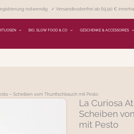
gistrierung notwendig ✓ Versandkostenfrei ab 69,90 € innerha
RITUOSEN
BIO, SLOW FOOD & CO
GESCHENKE & ACCESSOIRES
Pesto – Scheiben vom Thunfischbauch mit Pesto
La Curiosa At
La
Curiosa
Scheiben vo
Atùn
mit Pesto
al
Pesto