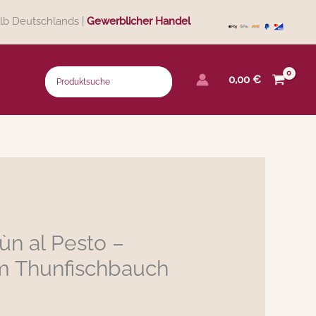
lb Deutschlands |
Gewerblicher Handel
0,00
€
ùn al Pesto –
m Thunfischbauch