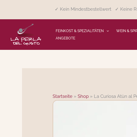
Zum
✓ Kein Mindestbestellwert ✓ Keine Re
Inhalt
springen
FEINKOST & SPEZIALITÄTEN
WEIN & SPI
ANGEBOTE
Startseite
»
Shop
»
La Curiosa Atùn al 