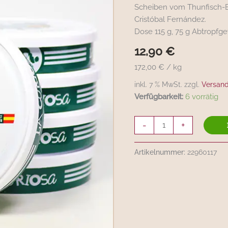
-
Scheiben vom Thunfisch-B
Scheiben
Cristóbal Fernández.
vom
Dose 115 g, 75 g Abtropfg
Thunfischbauch
12,90
€
mit
Pesto
172,00 € / kg
Menge
inkl. 7 % MwSt. zzgl.
Versan
Verfügbarkeit:
6 vorrätig
-
+
Artikelnummer:
22960117