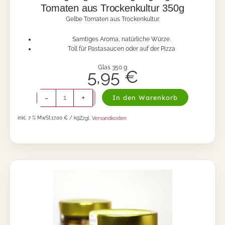
Tomaten aus Trockenkultur 350g
Gelbe Tomaten aus Trockenkultur.
Samtiges Aroma, natürliche Würze.
Toll für Pastasaucen oder auf der Pizza
Glas 350 g
5,95
€
S
-
+
In den Warenkorb
e
c
inkl. 7 % MwSt.
17,00 € / kg
Zzgl.
Versandkosten
c
a
g
n
u
g
i
a
l
l
o