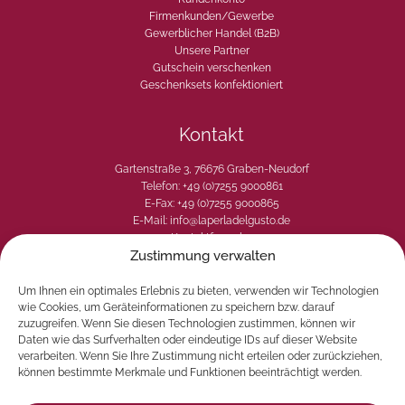
Firmenkunden/Gewerbe
Gewerblicher Handel (B2B)
Unsere Partner
Gutschein verschenken
Geschenksets konfektioniert
Kontakt
Gartenstraße 3, 76676 Graben-Neudorf
Telefon: +49 (0)7255 9000861
E-Fax: +49 (0)7255 9000865
E-Mail: info@laperladelgusto.de
Kontaktformular
Zustimmung verwalten
Um Ihnen ein optimales Erlebnis zu bieten, verwenden wir Technologien
wie Cookies, um Geräteinformationen zu speichern bzw. darauf
zuzugreifen. Wenn Sie diesen Technologien zustimmen, können wir
Daten wie das Surfverhalten oder eindeutige IDs auf dieser Website
verarbeiten. Wenn Sie Ihre Zustimmung nicht erteilen oder zurückziehen,
können bestimmte Merkmale und Funktionen beeinträchtigt werden.