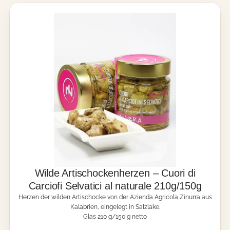
t
a
i
i
r
o
s
c
l
c
i
i
h
o
v
o
f
a
c
i
1
k
S
1
e
e
0
n
l
g
h
v
M
e
a
e
r
t
n
z
i
g
e
c
e
n
i
-
i
C
Wilde Artischockenherzen – Cuori di
n
u
O
Carciofi Selvatici al naturale 210g/150g
o
l
Herzen der wilden Artischocke von der Azienda Agricola Zinurra aus
r
i
Kalabrien, eingelegt in Salzlake.
i
o
Glas 210 g/150 g netto
d
e
i
x