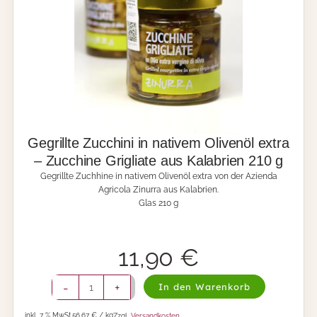
-
E
i
n
g
e
l
e
g
t
e
Gegrillte Zucchini in nativem Olivenöl extra
g
– Zucchine Grigliate aus Kalabrien 210 g
e
Gegrillte Zuchhine in nativem Olivenöl extra von der Azienda
l
Agricola Zinurra aus Kalabrien.
b
Glas 210 g
e
T
o
m
11,90
€
a
t
G
e
-
+
In den Warenkorb
e
n
g
a
inkl. 7 % MwSt.
56,67 € / kg
Zzgl.
Versandkosten