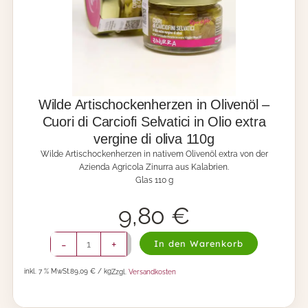
h
o
e
f
r
i
z
n
e
i
n
S
m
e
i
Wilde Artischockenherzen in Olivenöl –
l
t
v
Cuori di Carciofi Selvatici in Olio extra
B
a
vergine di oliva 110g
e
t
r
Wilde Artischockenherzen in nativem Olivenöl extra von der
i
g
Azienda Agricola Zinurra aus Kalabrien.
c
a
Glas 110 g
i
m
e
o
C
9,80
€
t
i
t
p
W
e
-
+
In den Warenkorb
o
i
-
l
l
C
l
inkl. 7 % MwSt.
89,09 € / kg
Zzgl.
Versandkosten
d
u
a
e
o
R
A
r