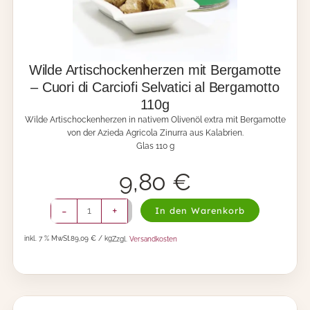
r
n
z
a
g
e
l
e
n
e
-
1
C
Wilde Artischockenherzen mit Bergamotte
1
u
0
– Cuori di Carciofi Selvatici al Bergamotto
o
g
110g
r
/
i
Wilde Artischockenherzen in nativem Olivenöl extra mit Bergamotte
8
d
von der Azieda Agricola Zinurra aus Kalabrien.
0
i
Glas 110 g
g
C
M
a
e
9,80
€
r
n
c
g
W
i
-
+
In den Warenkorb
e
i
o
l
f
inkl. 7 % MwSt.
89,09 € / kg
Zzgl.
Versandkosten
d
i
e
S
A
e
r
l
t
v
i