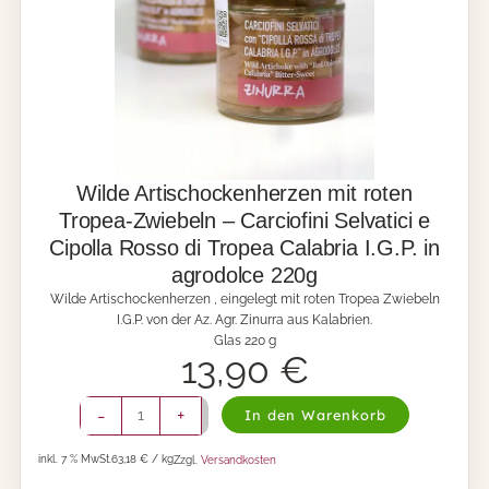
i
n
g
m
l
i
i
t
a
M
t
a
e
n
a
d
u
e
Wilde Artischockenherzen mit roten
s
l
K
Tropea-Zwiebeln – Carciofini Selvatici e
-
a
Cipolla Rosso di Tropea Calabria I.G.P. in
F
l
i
agrodolce 220g
a
c
b
Wilde Artischockenherzen , eingelegt mit roten Tropea Zwiebeln
h
r
I.G.P. von der Az. Agr. Zinurra aus Kalabrien.
i
i
Glas 220 g
s
e
13,90
€
e
n
c
2
W
c
-
+
In den Warenkorb
1
i
h
0
l
i
g
inkl. 7 % MwSt.
63,18 € / kg
Zzgl.
Versandkosten
d
c
M
e