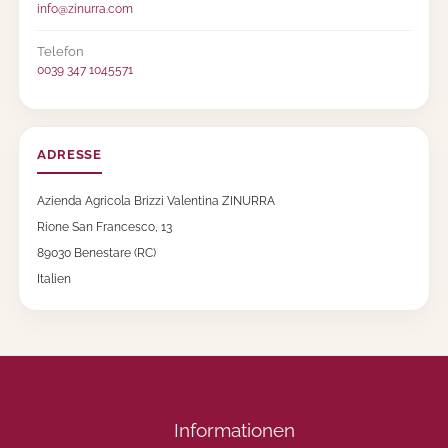
info@zinurra.com
ö
g
l
l
-
Telefon
i
I
0039 347 1045571
a
n
t
v
i
o
2
l
1
ADRESSE
t
0
i
g
Azienda Agricola Brizzi Valentina ZINURRA
n
M
i
Rione San Francesco, 13
e
d
n
89030 Benestare (RC)
i
g
M
Italien
e
e
l
a
n
z
a
n
Informationen
e