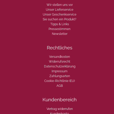
2
Wir stellen uns vor
1
Unser Lieferservice
0
Unser Geschenkservice
g
Sie suchen ein Produkt?
M
Tipps & Links
e
Pressestimmen
n
Newsletter
g
e
Rechtliches
Versandkosten
Widerrufsrecht
Datenschutzerklärung
Impressum
Zahlungsarten
Cookie-Richtlinie (EU)
AGB
Kundenbereich
Vertrag widerrufen
Kundenkonto