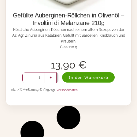
c
l
k
l
e
Gefüllte Auberginen-Röllchen in Olivenöl –
e
n
2
Involtini di Melanzane 210g
h
5
Köstliche Auberginen-Röllchen nach einem altem Rezept von der
e
0
Az. Agr. Zinurra aus Kalabrien. Gefüllt mit Sardellen, Knoblauch und
r
g
Kräutern.
z
M
Glas 210 g
e
e
n
n
i
g
13,90
€
n
e
O
G
l
-
+
In den Warenkorb
e
i
f
v
inkl. 7 % MwSt.
66,19 € / kg
Zzgl.
Versandkosten
ü
e
l
n
l
ö
t
l
e
-
A
C
u
u
b
o