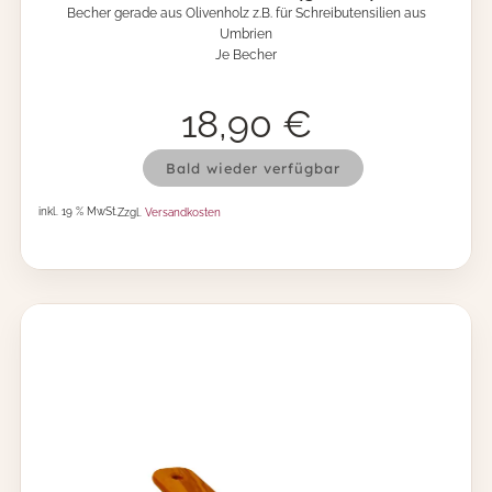
Becher gerade aus Olivenholz z.B. für Schreibutensilien aus
M
Umbrien
e
Je Becher
n
g
e
18,90
€
O
Bald wieder verfügbar
l
i
inkl. 19 % MwSt.
Zzgl.
Versandkosten
v
e
n
h
o
l
z
-
B
e
c
h
e