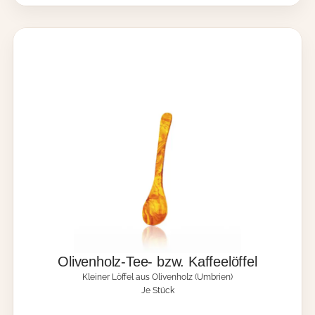
n
h
o
l
z
-
S
c
h
n
e
i
d
b
r
e
t
t
(
k
Olivenholz-Tee- bzw. Kaffeelöffel
l
Kleiner Löffel aus Olivenholz (Umbrien)
e
Je Stück
i
n