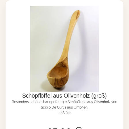
o
l
z
-
T
r
ü
f
f
e
l
h
o
b
e
l
M
e
Schöpflöffel aus Olivenholz (groß)
n
Besonders schöne, handgefertigte Schöpfkelle aus Olivenholz von
g
Scipio De Curtis aus Umbrien.
e
Je Stück