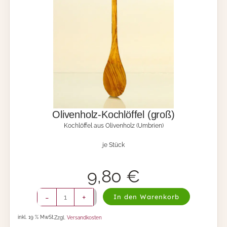
h
r
l
ö
f
f
e
l
(
g
r
o
Olivenholz-Kochlöffel (groß)
ß
Kochlöffel aus Olivenholz (Umbrien)
)
M
je Stück
e
n
g
9,80
€
e
O
-
+
In den Warenkorb
l
i
inkl. 19 % MwSt.
Zzgl.
Versandkosten
v