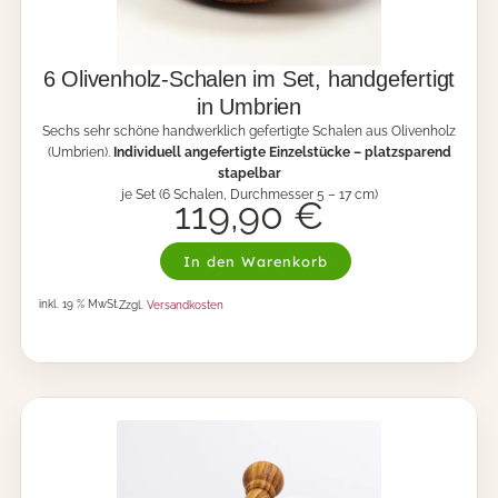
6 Olivenholz-Schalen im Set, handgefertigt
in Umbrien
Sechs sehr schöne handwerklich gefertigte Schalen aus Olivenholz
(Umbrien).
Individuell angefertigte Einzelstücke – platzsparend
stapelbar
je Set (6 Schalen, Durchmesser 5 – 17 cm)
119,90
€
6
In den Warenkorb
O
l
inkl. 19 % MwSt.
Zzgl.
Versandkosten
i
v
e
n
h
o
l
z
-