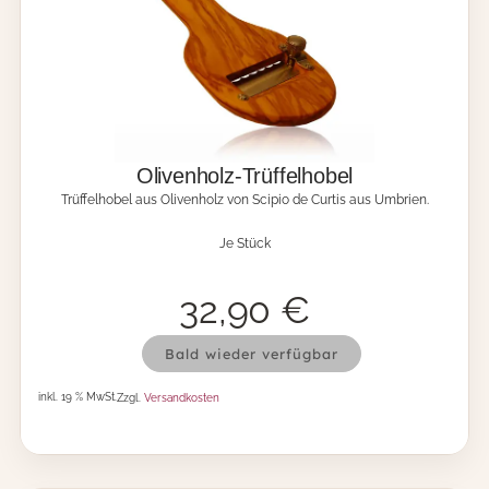
r
(
g
e
r
a
d
e
)
Olivenholz-Trüffelhobel
M
Trüffelhobel aus Olivenholz von Scipio de Curtis aus Umbrien.
e
n
Je Stück
g
e
32,90
€
O
Bald wieder verfügbar
l
i
inkl. 19 % MwSt.
Zzgl.
Versandkosten
v
e
n
h