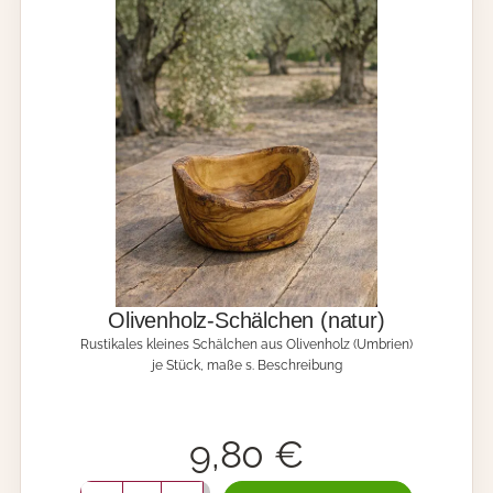
r
k
O
l
i
v
e
n
h
o
l
z
M
e
n
Olivenholz-Schälchen (natur)
g
Rustikales kleines Schälchen aus Olivenholz (Umbrien)
e
je Stück, maße s. Beschreibung
9,80
€
O