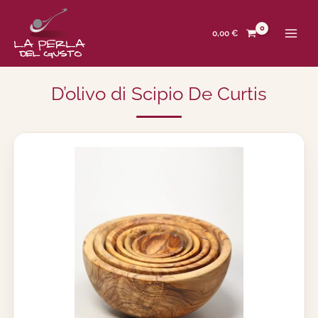
Zum
Inhalt
springen
0,00
€
D’olivo di Scipio De Curtis