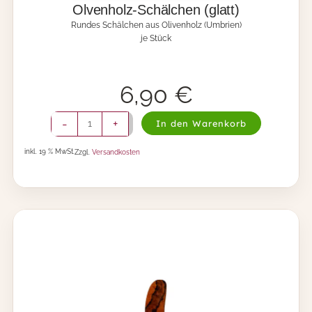
u
Olvenholz-Schälchen (glatt)
r
Rundes Schälchen aus Olivenholz (Umbrien)
)
je Stück
M
e
n
g
6,90
€
e
O
-
+
In den Warenkorb
l
v
inkl. 19 % MwSt.
Zzgl.
Versandkosten
e
n
h
o
l
z
-
S
c
h
ä
l