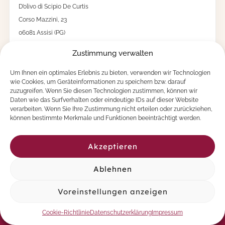
b
e
l
O
l
Zustimmung verwalten
i
v
Um Ihnen ein optimales Erlebnis zu bieten, verwenden wir Technologien
e
wie Cookies, um Geräteinformationen zu speichern bzw. darauf
n
zuzugreifen. Wenn Sie diesen Technologien zustimmen, können wir
h
Daten wie das Surfverhalten oder eindeutige IDs auf dieser Website
o
verarbeiten. Wenn Sie Ihre Zustimmung nicht erteilen oder zurückziehen,
l
können bestimmte Merkmale und Funktionen beeinträchtigt werden.
z
M
e
Akzeptieren
n
g
Ablehnen
e
KONTAKT
Voreinstellungen anzeigen
Cookie-Richtlinie
Datenschutzerklärung
Impressum
E-Mail
info@dolivo.shop