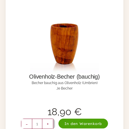
P
f
a
n
n
e
n
w
e
n
d
e
r
M
Olivenholz-Becher (bauchig)
e
Becher bauchig aus Olivenholz (Umbrien)
n
Je Becher
g
e
18,90
€
O
-
+
In den Warenkorb
l