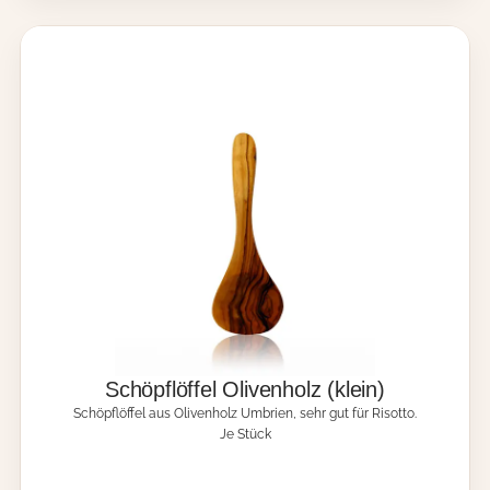
h
-
o
d
e
r
B
u
t
t
e
r
m
e
s
s
e
r
O
Schöpflöffel Olivenholz (klein)
l
Schöpflöffel aus Olivenholz Umbrien, sehr gut für Risotto.
i
Je Stück
v
e
n