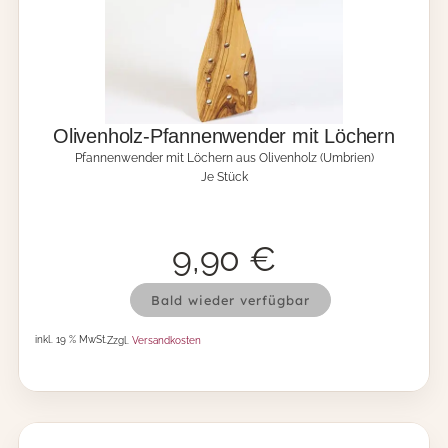
i
v
e
n
h
o
l
Olivenholz-Pfannenwender mit Löchern
z
Pfannenwender mit Löchern aus Olivenholz (Umbrien)
(
Je Stück
U
m
b
r
9,90
€
i
e
O
n
Bald wieder verfügbar
l
)
i
M
inkl. 19 % MwSt.
Zzgl.
Versandkosten
v
e
e
n
n
g
h
e
o
l