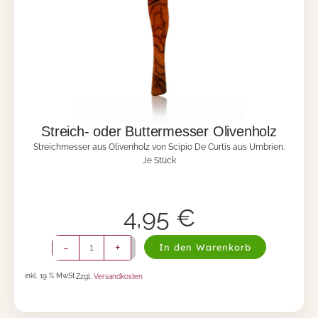
c
h
e
n
(
g
l
a
t
t
Streich- oder Buttermesser Olivenholz
)
Streichmesser aus Olivenholz von Scipio De Curtis aus Umbrien.
M
Je Stück
e
n
g
e
4,95
€
S
-
+
In den Warenkorb
t
r
inkl. 19 % MwSt.
Zzgl.
Versandkosten
e
i
c