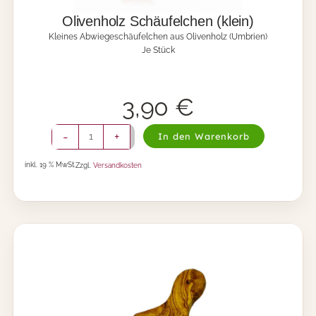
m
i
Olivenholz Schäufelchen (klein)
t
Kleines Abwiegeschäufelchen aus Olivenholz (Umbrien)
t
Je Stück
e
l
)
M
3,90
€
e
n
O
-
+
In den Warenkorb
g
l
e
i
inkl. 19 % MwSt.
Zzgl.
Versandkosten
v
e
n
h
o
l
z
S
c
h
ä