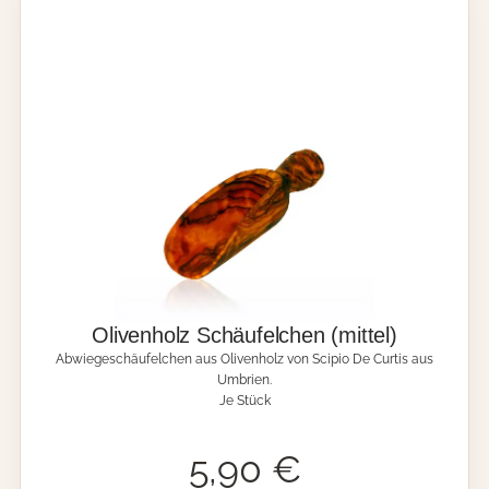
z
-
P
f
a
n
n
e
n
w
e
n
d
e
r
m
Olivenholz Schäufelchen (mittel)
i
Abwiegeschäufelchen aus Olivenholz von Scipio De Curtis aus
t
Umbrien.
L
Je Stück
ö
c
h
5,90
€
e