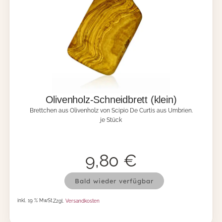
u
f
e
l
c
h
e
n
(
k
l
Olivenholz-Schneidbrett (klein)
e
Brettchen aus Olivenholz von Scipio De Curtis aus Umbrien.
i
je Stück
n
)
M
e
9,80
€
n
g
O
e
Bald wieder verfügbar
l
i
inkl. 19 % MwSt.
Zzgl.
Versandkosten
v
e