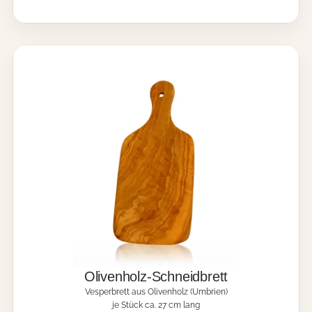
e
n
h
o
l
z
-
K
o
c
h
l
ö
f
f
e
l
(
g
r
o
Olivenholz-Schneidbrett
ß
Vesperbrett aus Olivenholz (Umbrien)
)
je Stück ca. 27 cm lang
M