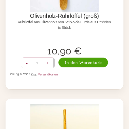
o
l
z
Olivenholz-Rührlöffel (groß)
(
Rührlöffel aus Olivenholz von Scipio de Curtis aus Umbrien.
g
je Stück
r
o
ß
)
10,90
€
M
e
O
-
+
n
In den Warenkorb
l
g
i
e
inkl. 19 % MwSt.
Zzgl.
Versandkosten
v
e
n
h
o
l
z
-
R
ü