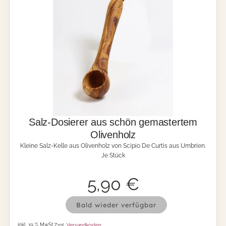
S
c
h
a
l
e
n
i
m
S
e
t
,
Salz-Dosierer aus schön gemastertem
h
Olivenholz
a
Kleine Salz-Kelle aus Olivenholz von Scipio De Curtis aus Umbrien.
n
Je Stück
d
g
e
5,90
€
f
e
S
r
Bald wieder verfügbar
a
t
l
i
inkl. 19 % MwSt.
Zzgl.
Versandkosten