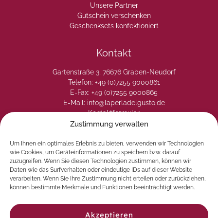
Unsere Partner
Gutschein verschenken
Geschenksets konfektioniert
Kontakt
Gartenstraße 3, 76676 Graben-Neudorf
Telefon: +49 (0)7255 9000861
E-Fax: +49 (0)7255 9000865
E-Mail: info@laperladelgusto.de
Kontaktformular
Zustimmung verwalten
Um Ihnen ein optimales Erlebnis zu bieten, verwenden wir Technologien
wie Cookies, um Geräteinformationen zu speichern bzw. darauf
zuzugreifen. Wenn Sie diesen Technologien zustimmen, können wir
Daten wie das Surfverhalten oder eindeutige IDs auf dieser Website
verarbeiten. Wenn Sie Ihre Zustimmung nicht erteilen oder zurückziehen,
können bestimmte Merkmale und Funktionen beeinträchtigt werden.
Akzeptieren