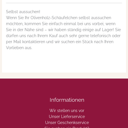
Selbst aussuchen!
Wenn Sie Ihr Olivenholz-Schäufelchen selbst aussuchen
möchten, kommen Sie einfach einmal bei uns vorbei, wenn
Sie in der Nähe sind – wir haben ständig einige auf Lager! Sie
dürfen uns nach Ihrem Kauf auch sehr gerne telefonisch oder
per Mail kontaktieren und wir suchen ein Stück nach Ihren
Vorlieben aus.
Informationen
Wir stellen uns vor
Unser Lieferservice
Unser Geschenkservice