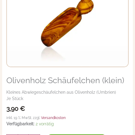
Olivenholz Schäufelchen (klein)
Olivenholz
Schäufelchen
(klein)
Kleines Abwiegeschäufelchen aus Olivenholz (Umbrien)
Menge
Je Stück
3,90
€
inkl. 19 % MwSt. zzgl.
Versandkosten
Verfügbarkeit:
2 vorrätig