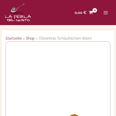
Zum
Inhalt
0,00
€
springen
Startseite
»
Shop
»
Olivenholz Schäufelchen (klein)