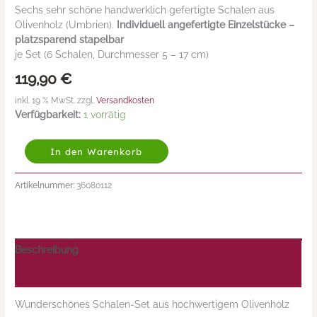
Sechs sehr schöne handwerklich gefertigte Schalen aus
Set,
Olivenholz (Umbrien).
Individuell angefertigte Einzelstücke –
handgefertigt
platzsparend stapelbar
in
je Set (6 Schalen, Durchmesser 5 – 17 cm)
Umbrien
Menge
119,90
€
inkl. 19 % MwSt. zzgl.
Versandkosten
Verfügbarkeit:
1 vorrätig
In den Warenkorb
Artikelnummer:
36080112
Beschreibung
Nährwerte/Zutaten/Allergene/Hersteller
Wunderschönes Schalen-Set aus hochwertigem Olivenholz