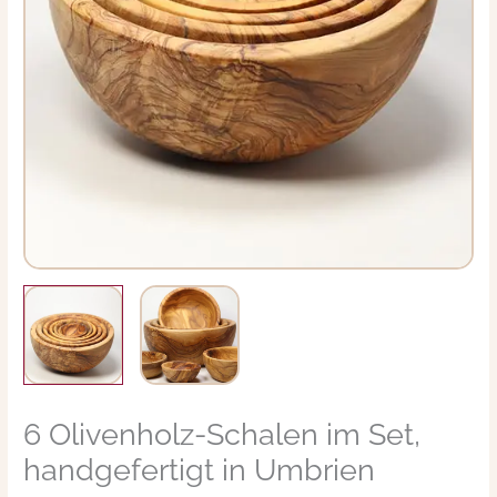
6 Olivenholz-Schalen im Set,
6
Olivenholz-
handgefertigt in Umbrien
Schalen
im