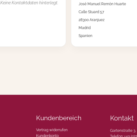
Keine Kontaktdaten hinterlegt.
José Manuel Remòn Huarte
Calle Stuard 57
28300 Aranjuez
Madrid
Spanien
Kundenbereich
Kontakt
Vertrag widerrufen
Gartenstraße 3
Kundenkonto
Telefon: +49 (0