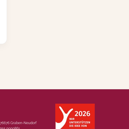
, 76676 Graben-Neudorf
)7255 9000861