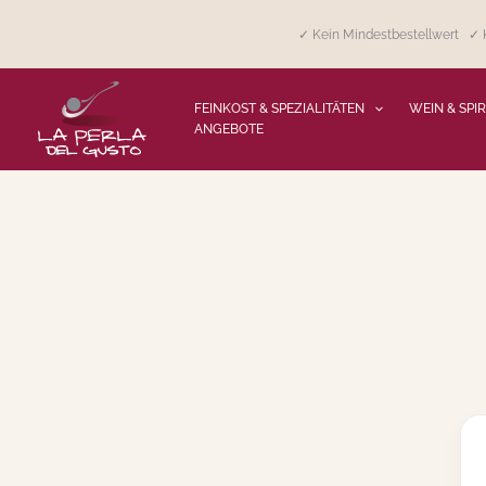
Zum
Inhalt
✓ Kein Mindestbestellwert ✓ K
springen
FEINKOST & SPEZIALITÄTEN
WEIN & SPI
ANGEBOTE