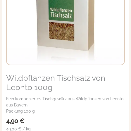
Wildpflanzen Tischsalz von
Wildpflanzen
Tischsalz
Leonto 100g
von
Leonto
Fein komponiertes Tischgewürz aus Wildpflanzen von Leonto
100g
aus Bayern.
Menge
Packung 100 g
4,90
€
49,00 € / kg