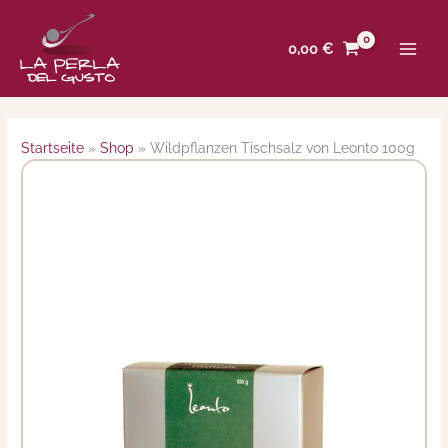
Zum
Inhalt
0,00
€
springen
Startseite
»
Shop
»
Wildpflanzen Tischsalz von Leonto 100g