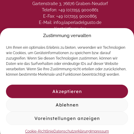
Gartenstraße 3, 76676 Graben-Neudorf
Telefon: +49 (0)7255 9000861
E-Fax: +49 (0)7255 9000865
E-Mail: info@laperladelgusto.de
Kontaktformular
Zustimmung verwalten
Um Ihnen ein optimales Erlebnis zu bieten, verwenden wir Technologien
wie Cookies, um Geräteinformationen zu speichern bzw. darauf
zuzugreifen. Wenn Sie diesen Technologien zustimmen, können wir
Daten wie das Surfverhalten oder eindeutige IDs auf dieser Website
verarbeiten. Wenn Sie Ihre Zustimmung nicht erteilen oder zurückziehen,
können bestimmte Merkmale und Funktionen beeinträchtigt werden.
Akzeptieren
Ablehnen
© 2026 La Perla del Gusto. Natürlich genießen
Voreinstellungen anzeigen
Vertrag widerrufen
Cookie-Richtlinie
Datenschutzerklärung
Impressum