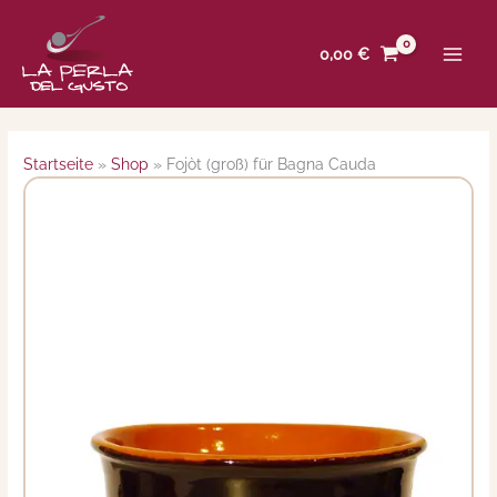
Zum
Inhalt
0,00
€
springen
Startseite
»
Shop
»
Fojòt (groß) für Bagna Cauda