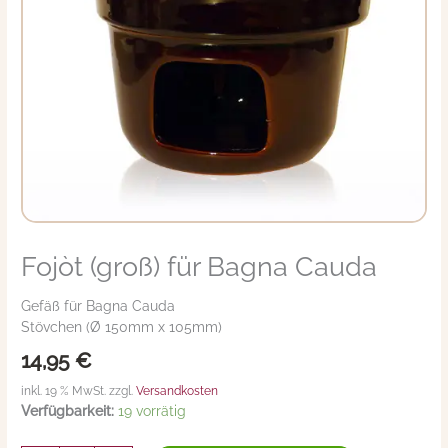
Fojòt (groß) für Bagna Cauda
Fojòt
(groß)
für
Gefäß für Bagna Cauda
Bagna
Stövchen (Ø 150mm x 105mm)
Cauda
14,95
€
Menge
inkl. 19 % MwSt. zzgl.
Versandkosten
Verfügbarkeit:
19 vorrätig