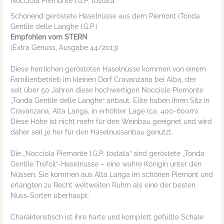
Nocciola Piemonte I.G.P. tostata
Schonend geröstete Haselnüsse aus dem Piemont (Tonda
Gentile delle Langhe I.G.P.)
Empfohlen vom STERN
(Extra Genuss, Ausgabe 44/2013)
Diese herrlichen gerösteten Haselnüsse kommen von einem
Familienbetrieb im kleinen Dorf Cravanzana bei Alba, der
seit über 50 Jahren diese hochwertigen Nocciole Piemonte
„Tonda Gentile delle Langhe“ anbaut. Elite haben ihren Sitz in
Cravanzana, Alta Langa, in erhöhter Lage (ca. 400-600m).
Diese Höhe ist nicht mehr für den Weinbau geeignet und wird
daher seit je her für den Haselnussanbau genutzt.
Die „Nocciola Piemonte I.G.P. tostata“ sind geröstete „Tonda
Gentile Trefoil“-Haselnüsse – eine wahre Königin unter den
Nüssen. Sie kommen aus Alta Langa im schönen Piemont und
erlangten zu Recht weltweiten Ruhm als eine der besten
Nuss-Sorten überhaupt.
Charakteristisch ist ihre harte und komplett gefüllte Schale