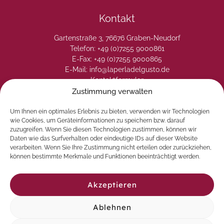
Kontakt
Gartenstraße 3, 76676 Graben-Neudorf
Telefon: +49 (0)7255 9000861
E-Fax: +49 (0)7255 9000865
E-Mail: info@laperladelgusto.de
Kontaktformular
Zustimmung verwalten
Um Ihnen ein optimales Erlebnis zu bieten, verwenden wir Technologien
wie Cookies, um Geräteinformationen zu speichern bzw. darauf
zuzugreifen. Wenn Sie diesen Technologien zustimmen, können wir
Daten wie das Surfverhalten oder eindeutige IDs auf dieser Website
verarbeiten. Wenn Sie Ihre Zustimmung nicht erteilen oder zurückziehen,
können bestimmte Merkmale und Funktionen beeinträchtigt werden.
Akzeptieren
Ablehnen
© 2026 La Perla del Gusto. Natürlich genießen