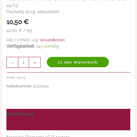
44/13
tostata
Packung 250g, vakuumiert
250g,
Nocciole
10,50
€
d
42,00 € / kg
´Elite
Menge
inkl. 7 % MwSt. zzgl.
Versandkosten
Verfügbarkeit:
143 vorrätig
-
+
In den Warenkorb
Inhalt: 250
g
Artikelnummer:
31300004
Beschreibung
Nährwerte/Zutaten/Allergene/Hersteller