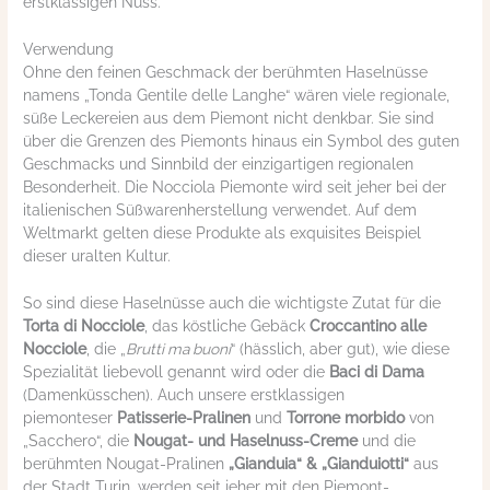
erstklassigen Nuss.
Verwendung
Ohne den feinen Geschmack der berühmten Haselnüsse
namens „Tonda Gentile delle Langhe“ wären viele regionale,
süße Leckereien aus dem Piemont nicht denkbar. Sie sind
über die Grenzen des Piemonts hinaus ein Symbol des guten
Geschmacks und Sinnbild der einzigartigen regionalen
Besonderheit. Die Nocciola Piemonte wird seit jeher bei der
italienischen Süßwarenherstellung verwendet. Auf dem
Weltmarkt gelten diese Produkte als exquisites Beispiel
dieser uralten Kultur.
So sind diese Haselnüsse auch die wichtigste Zutat für die
Torta di Nocciole
, das köstliche Gebäck
Croccantino alle
Nocciole
, die „
Brutti ma buoni
“ (hässlich, aber gut), wie diese
Spezialität liebevoll genannt wird oder die
Baci di Dama
(Damenküsschen). Auch unsere erstklassigen
piemonteser
Patisserie-Pralinen
und
Torrone morbido
von
„Sacchero“, die
Nougat- und Haselnuss-Creme
und die
berühmten Nougat-Pralinen
„Gianduia“ & „Gianduiotti“
aus
der Stadt Turin, werden seit jeher mit den Piemont-