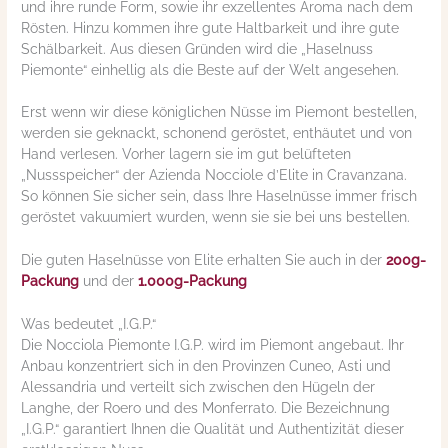
und ihre runde Form, sowie ihr exzellentes Aroma nach dem
Rösten. Hinzu kommen ihre gute Haltbarkeit und ihre gute
Schälbarkeit. Aus diesen Gründen wird die „Haselnuss
Piemonte“ einhellig als die Beste auf der Welt angesehen.
Erst wenn wir diese königlichen Nüsse im Piemont bestellen,
werden sie geknackt, schonend geröstet, enthäutet und von
Hand verlesen. Vorher lagern sie im gut belüfteten
„Nussspeicher“ der Azienda Nocciole d’Elite in Cravanzana.
So können Sie sicher sein, dass Ihre Haselnüsse immer frisch
geröstet vakuumiert wurden, wenn sie sie bei uns bestellen.
Die guten Haselnüsse von Elite erhalten Sie auch in der
200g-
Packung
und der
1.000g-Packung
Was bedeutet „I.G.P.“
Die Nocciola Piemonte I.G.P. wird im Piemont angebaut. Ihr
Anbau konzentriert sich in den Provinzen Cuneo, Asti und
Alessandria und verteilt sich zwischen den Hügeln der
Langhe, der Roero und des Monferrato. Die Bezeichnung
„I.G.P.“ garantiert Ihnen die Qualität und Authentizität dieser