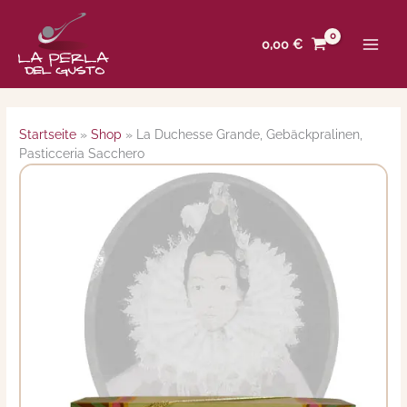
Zum
Inhalt
0,00
€
springen
Startseite
»
Shop
»
La Duchesse Grande, Gebäckpralinen,
Pasticceria Sacchero