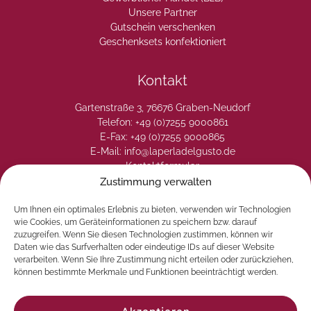
Unsere Partner
Gutschein verschenken
Geschenksets konfektioniert
Kontakt
Gartenstraße 3, 76676 Graben-Neudorf
Telefon: +49 (0)7255 9000861
E-Fax: +49 (0)7255 9000865
E-Mail: info@laperladelgusto.de
Kontaktformular
Zustimmung verwalten
Um Ihnen ein optimales Erlebnis zu bieten, verwenden wir Technologien
wie Cookies, um Geräteinformationen zu speichern bzw. darauf
zuzugreifen. Wenn Sie diesen Technologien zustimmen, können wir
Daten wie das Surfverhalten oder eindeutige IDs auf dieser Website
verarbeiten. Wenn Sie Ihre Zustimmung nicht erteilen oder zurückziehen,
können bestimmte Merkmale und Funktionen beeinträchtigt werden.