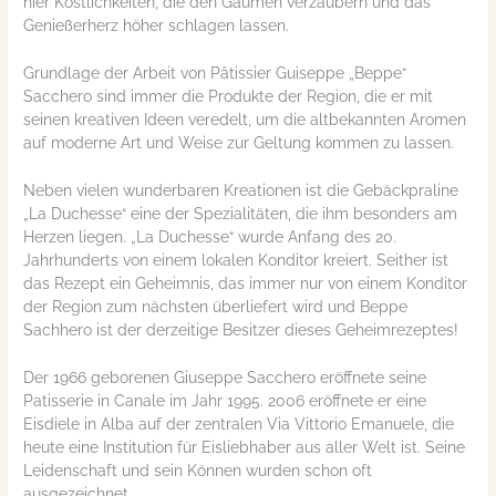
hier Köstlichkeiten, die den Gaumen verzaubern und das
Genießerherz höher schlagen lassen.
Grundlage der Arbeit von Pâtissier Guiseppe „Beppe“
Sacchero sind immer die Produkte der Region, die er mit
seinen kreativen Ideen veredelt, um die altbekannten Aromen
auf moderne Art und Weise zur Geltung kommen zu lassen.
Neben vielen wunderbaren Kreationen ist die Gebäckpraline
„La Duchesse“ eine der Spezialitäten, die ihm besonders am
Herzen liegen. „La Duchesse“ wurde Anfang des 20.
Jahrhunderts von einem lokalen Konditor kreiert. Seither ist
das Rezept ein Geheimnis, das immer nur von einem Konditor
der Region zum nächsten überliefert wird und Beppe
Sachhero ist der derzeitige Besitzer dieses Geheimrezeptes!
Der 1966 geborenen Giuseppe Sacchero eröffnete seine
Patisserie in Canale im Jahr 1995. 2006 eröffnete er eine
Eisdiele in Alba auf der zentralen Via Vittorio Emanuele, die
heute eine Institution für Eisliebhaber aus aller Welt ist. Seine
Leidenschaft und sein Können wurden schon oft
ausgezeichnet.