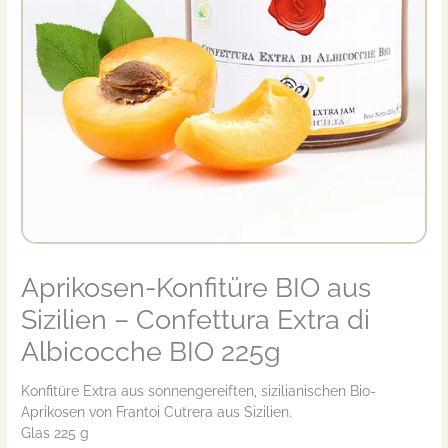
Aprikosen-Konfitüre BIO aus
Aprikosen-
Konfitüre
Sizilien – Confettura Extra di
BIO
aus
Albicocche BIO 225g
Sizilien
-
Konfitüre Extra aus sonnengereiften, sizilianischen Bio-
Confettura
Aprikosen von Frantoi Cutrera aus Sizilien.
Extra
Glas 225 g
di