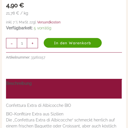
4,90
€
Albicocche
BIO
21,78 € / kg
225g
inkl. 7 % MwSt. zzgl.
Versandkosten
Menge
Verfügbarkeit:
5 vorrätig
-
+
In den Warenkorb
Artikelnummer:
33260157
Beschreibung
Nährwerte/Zutaten/Allergene/Hersteller
Confettura Extra di Albicocche BIO
BIO-Konfitüre Extra aus Sizilien
Die „Confettura Extra di Albicocche“ schmeckt herrlich auf
einem frischen Baguette oder Croissant, aber auch köstlich