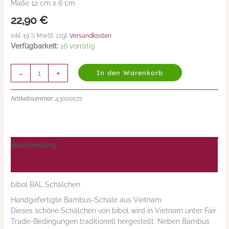
Maße 12 cm x 6 cm
&
22,90
€
authentisch)
Menge
inkl. 19 % MwSt. zzgl.
Versandkosten
Verfügbarkeit:
16 vorrätig
-
+
In den Warenkorb
Artikelnummer:
43000072
Beschreibung
Nährwerte/Zutaten/Allergene/Hersteller
bibol BAL Schälchen
Handgefertigte Bambus-Schale aus Vietnam
Dieses schöne Schälchen von bibol wird in Vietnam unter Fair
Trade-Bedingungen traditionell hergestellt. Neben Bambus