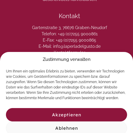
Kontakt
Gartenstraße 3, 76676 Graben-Neudorf
Telefon: +49 (0)7255 9000861
E-Fax: +49 (0)7255 9000865
E-Mail: info@laperladelgusto.de
Kontaktformular
Zustimmung verwalten
Um Ihnen ein optimales Erlebnis zu bieten, verwenden wir Technologien
wie Cookies, um Geräteinformationen zu speichern bzw. darauf
zuzugreifen. Wenn Sie diesen Technologien zustimmen, können wir
Daten wie das Surfverhalten oder eindeutige IDs auf dieser Website
verarbeiten. Wenn Sie Ihre Zustimmung nicht erteilen oder zurückziehen,
können bestimmte Merkmale und Funktionen beeinträchtigt werden.
Akzeptieren
Ablehnen
© 2026 La Perla del Gusto. Natürlich genießen