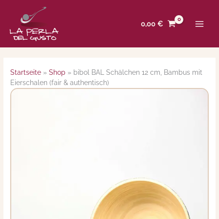
Zum
Inhalt
0,00
€
springen
Startseite
»
Shop
»
bibol BAL Schälchen 12 cm, Bambus mit
Eierschalen (fair & authentisch)