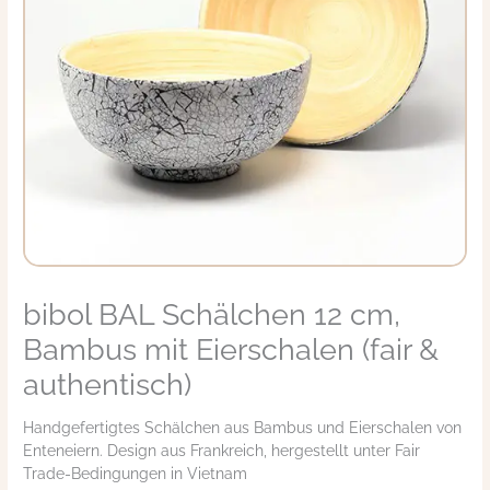
bibol BAL Schälchen 12 cm,
bibol
BAL
Bambus mit Eierschalen (fair &
Schälchen
12
authentisch)
cm,
Bambus
Handgefertigtes Schälchen aus Bambus und Eierschalen von
mit
Enteneiern. Design aus Frankreich, hergestellt unter Fair
Eierschalen
Trade-Bedingungen in Vietnam
(fair