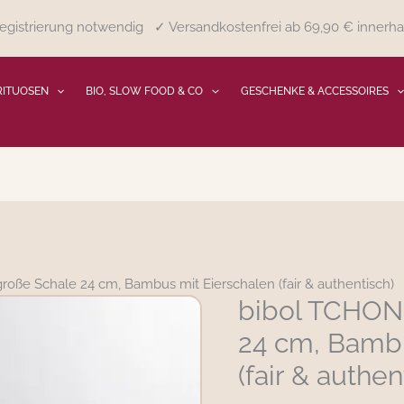
gistrierung notwendig ✓ Versandkostenfrei ab 69,90 € innerha
RITUOSEN
BIO, SLOW FOOD & CO
GESCHENKE & ACCESSOIRES
roße Schale 24 cm, Bambus mit Eierschalen (fair & authentisch)
bibol TCHON 
bibol
TCHON
24 cm, Bambu
mittelgroße
(fair & authen
Schale
24