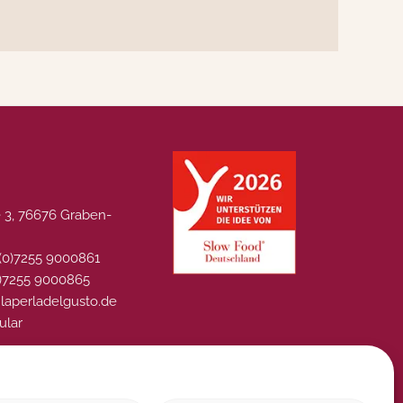
 3, 76676 Graben-
 (0)7255 9000861
0)7255 9000865
@laperladelgusto.de
ular