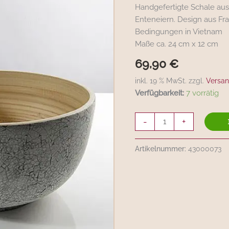
cm,
Handgefertigte Schale au
Bambus
Enteneiern. Design aus Fran
mit
Bedingungen in Vietnam
Eierschalen
Maße ca. 24 cm x 12 cm
(fair
69,90
€
&
authentisch)
inkl. 19 % MwSt. zzgl.
Versan
Menge
Verfügbarkeit:
7 vorrätig
-
+
Artikelnummer:
43000073