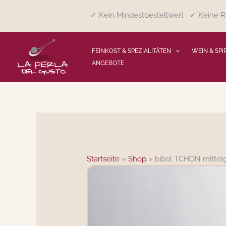
Zum
✓ Kein Mindestbestellwert ✓ Keine Re
Inhalt
springen
FEINKOST & SPEZIALITÄTEN
WEIN & SPI
ANGEBOTE
Startseite
»
Shop
»
bibol TCHON mittelg