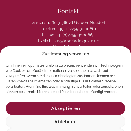
Kontakt
Gartenstraße 3, 76676 Graben-Neudorf
Telefon: +49 (0)7255 9000861
E-Fax: +49 (0)7255 9000865
E-Mail: info@laperladelgusto.de
Kontaktformular
Zustimmung verwalten
Um Ihnen ein optimales Erlebnis zu bieten, verwenden wir Technologien
wie Cookies, um Geräteinformationen zu speichern bzw. darauf
zuzugreifen. Wenn Sie diesen Technologien zustimmen, können wir
Daten wie das Surfverhalten oder eindeutige IDs auf dieser Website
verarbeiten. Wenn Sie Ihre Zustimmung nicht erteilen oder zurückziehen,
können bestimmte Merkmale und Funktionen beeinträchtigt werden.
Akzeptieren
Ablehnen
© 2026 La Perla del Gusto. Natürlich genießen