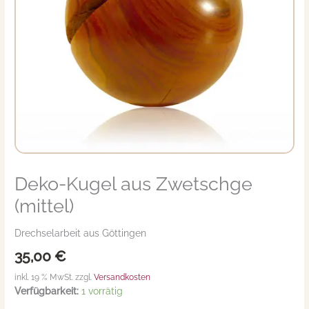
Deko-Kugel aus Zwetschge
Deko-
Kugel
(mittel)
aus
Zwetschge
Drechselarbeit aus Göttingen
(mittel)
Menge
35,00
€
inkl. 19 % MwSt. zzgl.
Versandkosten
Verfügbarkeit:
1 vorrätig