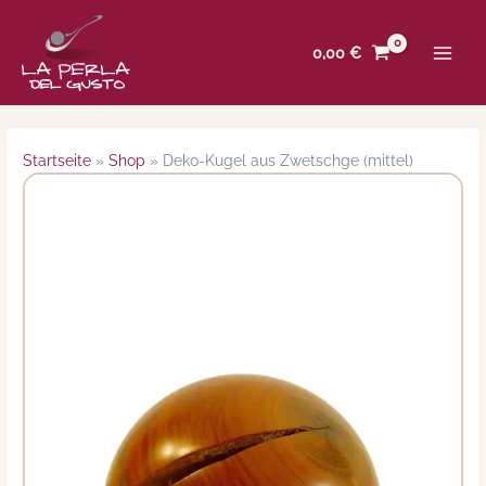
Zum
Inhalt
0,00
€
springen
Startseite
»
Shop
»
Deko-Kugel aus Zwetschge (mittel)