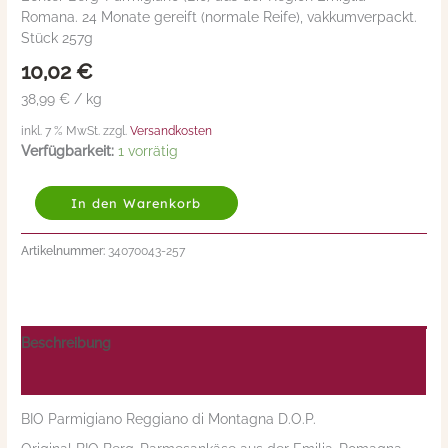
Romana. 24 Monate gereift (normale Reife), vakkumverpackt.
Montagna
Stück 257g
D.O.P.
24
10,02
€
Monate
38,99 € / kg
gereift
BIO
inkl. 7 % MwSt. zzgl.
Versandkosten
(Parmesan)
Verfügbarkeit:
1 vorrätig
257g
Menge
In den Warenkorb
Artikelnummer:
34070043-257
Beschreibung
Nährwerte/Zutaten/Allergene/Hersteller
BIO Parmigiano Reggiano di Montagna D.O.P.