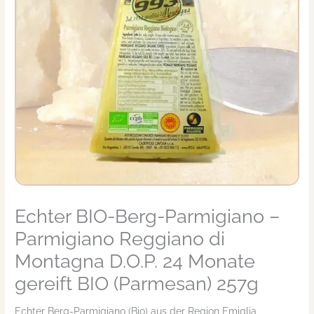
Echter BIO-Berg-Parmigiano –
Echter
BIO-
Parmigiano Reggiano di
Berg-
Parmigiano
Montagna D.O.P. 24 Monate
-
gereift BIO (Parmesan) 257g
Parmigiano
Reggiano
Echter Berg-Parmigiano (Bio) aus der Region Emiglia
di