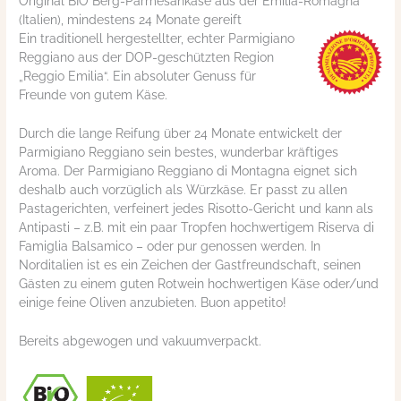
Original BIO Berg-Parmesankäse aus der Emilia-Romagna
(Italien), mindestens 24 Monate gereift
Ein traditionell hergestellter, echter Parmigiano
Reggiano aus der DOP-geschützten Region
„Reggio Emilia“. Ein absoluter Genuss für
Freunde von gutem Käse.
Durch die lange Reifung über 24 Monate entwickelt der
Parmigiano Reggiano sein bestes, wunderbar kräftiges
Aroma. Der Parmigiano Reggiano di Montagna eignet sich
deshalb auch vorzüglich als Würzkäse. Er passt zu allen
Pastagerichten, verfeinert jedes Risotto-Gericht und kann als
Antipasti – z.B. mit ein paar Tropfen hochwertigem Riserva di
Famiglia Balsamico – oder pur genossen werden. In
Norditalien ist es ein Zeichen der Gastfreundschaft, seinen
Gästen zu einem guten Rotwein hochwertigen Käse oder/und
einige feine Oliven anzubieten. Buon appetito!
Bereits abgewogen und vakuumverpackt.