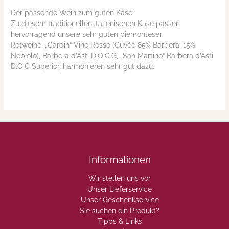
Der passende Wein zum guten Käse:
Zu diesem traditionellen italienischen Käse passen
hervorragend unsere sehr guten piemonteser
Rotweine: „Cardin“ Vino Rosso (Cuvée 85% Barbera, 15%
Nebiolo), Barbera d’Asti D.O.C.G, „San Martino“ Barbera d’Asti
D.O.C Superior, harmonieren sehr gut dazu.
Informationen
Wir stellen uns vor
Unser Lieferservice
Unser Geschenkservice
Sie suchen ein Produkt?
Tipps & Links