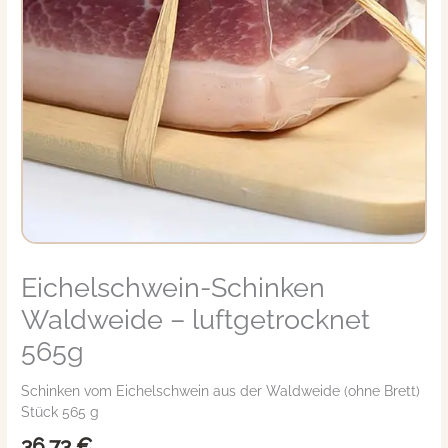
Eichelschwein-Schinken
Eichelschwein-
Schinken
Waldweide – luftgetrocknet
Waldweide
-
565g
luftgetrocknet
565g
Schinken vom Eichelschwein aus der Waldweide (ohne Brett)
Menge
Stück 565 g
36,73
€