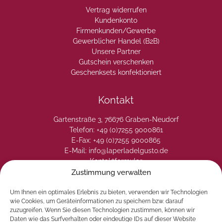
Vertrag widerrufen
Kundenkonto
Firmenkunden/Gewerbe
Gewerblicher Handel (B2B)
Unsere Partner
Gutschein verschenken
Geschenksets konfektioniert
Kontakt
Gartenstraße 3, 76676 Graben-Neudorf
Telefon: +49 (0)7255 9000861
E-Fax: +49 (0)7255 9000865
E-Mail: info@laperladelgusto.de
Kontaktformular
Zustimmung verwalten
Um Ihnen ein optimales Erlebnis zu bieten, verwenden wir Technologien
wie Cookies, um Geräteinformationen zu speichern bzw. darauf
zuzugreifen. Wenn Sie diesen Technologien zustimmen, können wir
Daten wie das Surfverhalten oder eindeutige IDs auf dieser Website