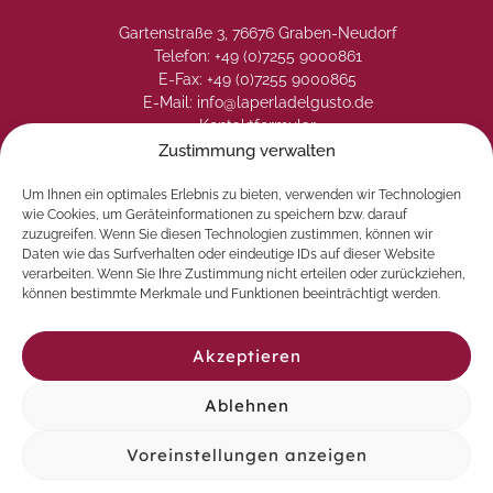
Gartenstraße 3, 76676 Graben-Neudorf
Telefon: +49 (0)7255 9000861
E-Fax: +49 (0)7255 9000865
E-Mail: info@laperladelgusto.de
Kontaktformular
Zustimmung verwalten
Um Ihnen ein optimales Erlebnis zu bieten, verwenden wir Technologien
wie Cookies, um Geräteinformationen zu speichern bzw. darauf
zuzugreifen. Wenn Sie diesen Technologien zustimmen, können wir
Daten wie das Surfverhalten oder eindeutige IDs auf dieser Website
verarbeiten. Wenn Sie Ihre Zustimmung nicht erteilen oder zurückziehen,
können bestimmte Merkmale und Funktionen beeinträchtigt werden.
Akzeptieren
Ablehnen
© 2026 La Perla del Gusto. Natürlich genießen
Voreinstellungen anzeigen
Vertrag widerrufen