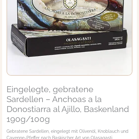
Eingelegte, gebratene
Eingelegte,
gebratene
Sardellen – Anchoas a la
Sardellen
-
Donostiarra al Ajillo, Baskenland
Anchoas
190g/100g
a
la
Gebratene Sardellen, eingelegt mit Olivenöl, Knoblauch und
Donostiarra
Cayenne-Pfeffer nach Baskischer Art von Olasagasti
al