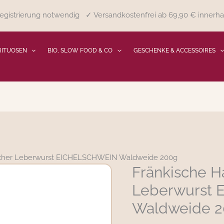
gistrierung notwendig ✓ Versandkostenfrei ab 69,90 € innerha
RITUOSEN
BIO, SLOW FOOD & CO
GESCHENKE & ACCESSOIRES
cher Leberwurst EICHELSCHWEIN Waldweide 200g
Fränkische 
Fränkische
Hausmacher
Leberwurst
Leberwurst
Waldweide 
EICHELSCHWEIN
Waldweide