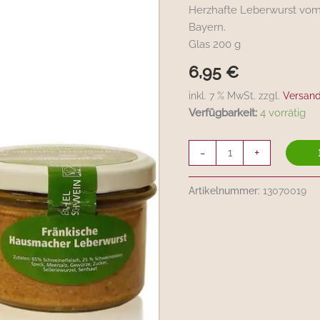
200g
Herzhafte Leberwurst vom
Menge
Bayern.
Glas 200 g
6,95
€
inkl. 7 % MwSt. zzgl.
Versan
Verfügbarkeit:
4 vorrätig
-
+
Artikelnummer:
13070019