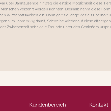
r über Jahrtausende hinweg die einzige Möglichkeit diese Tiere
m Menschen verzehrt werden konnten. Deshalb nahm diese Form 
en Wirtschaftsweisen ein. Dann galt sie lange Zeit als überholt un
gann im Jahre 2003 damit, Schweine wieder auf diese althergebr
in der Zwischenzeit sehr viele Freunde unter den Genießern urspr
Kundenbereich
Kontakt