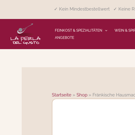
Zum
✓ Kein Mindestbestellwert ✓ Keine Re
Inhalt
springen
FEINKOST & SPEZIALITÄTEN
WEIN & SPI
ANGEBOTE
Startseite
»
Shop
»
Fränkische Hausma