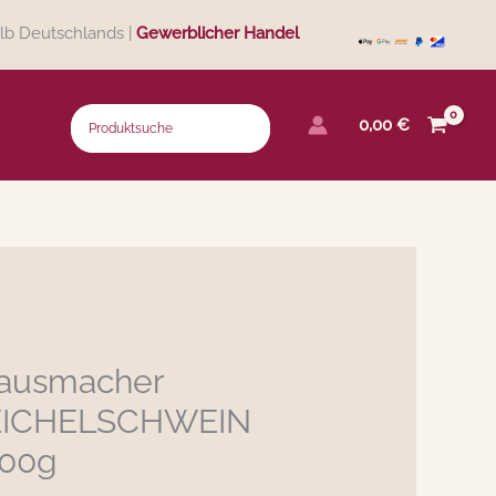
lb Deutschlands |
Gewerblicher Handel
0,00
€
Hausmacher
 EICHELSCHWEIN
200g