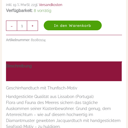
inkl. 19 % MwSt. zzgl.
Versandkosten
Verfügbarkeit:
8 vorrätig
-
+
In den Warenkorb
Artikelnummer:
81080104
Beschreibung
Nährwerte/Zutaten/Allergene/Hersteller
Geschirrhandtuch mit Thunfisch-Motiv
Handgestickte Qualität aus Lissabon (Portugal)
Flora und Fauna des Meeres sichern das tägliche
Auskommen seiner Küstenbewohner. Grund genug, dem
Artenreichtum – wie auf diesem hochwertig im
Diamantmuster gewebten Jacquardtuch mit handgesticktem
Seafood-Motiv – zu huldigen.