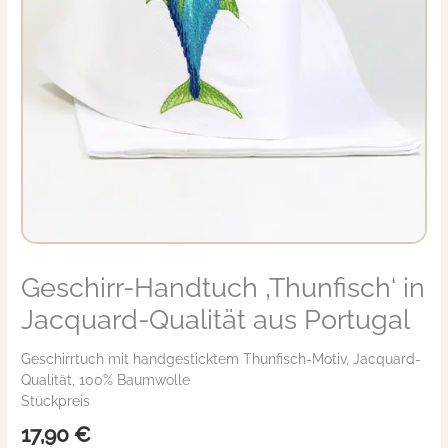
Geschirr-Handtuch ‚Thunfisch‘ in
Geschirr-
Handtuch
Jacquard-Qualität aus Portugal
'Thunfisch'
in
Geschirrtuch mit handgesticktem Thunfisch-Motiv, Jacquard-
Jacquard-
Qualität, 100% Baumwolle
Qualität
Stückpreis
aus
Portugal
17,90
€
Menge