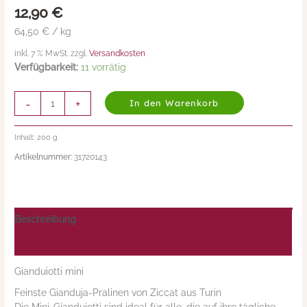
12,90
€
Menge
64,50 € / kg
inkl. 7 % MwSt. zzgl.
Versandkosten
Verfügbarkeit:
11 vorrätig
-
+
In den Warenkorb
Inhalt: 200
g
Artikelnummer:
31720143
Beschreibung
Nährwerte/Zutaten/Allergene/Hersteller
Gianduiotti mini
Feinste Gianduja-Pralinen von Ziccat aus Turin
Die Mini-Gianduiotti sind ideal für alle, die auf ihre tägliche