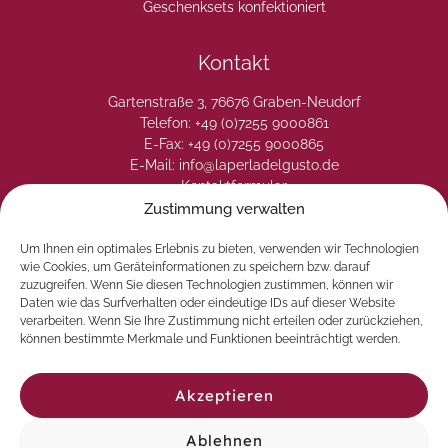
Geschenksets konfektioniert
Kontakt
Gartenstraße 3, 76676 Graben-Neudorf
Telefon: +49 (0)7255 9000861
E-Fax: +49 (0)7255 9000865
E-Mail: info@laperladelgusto.de
Kontaktformular
Zustimmung verwalten
Um Ihnen ein optimales Erlebnis zu bieten, verwenden wir Technologien
wie Cookies, um Geräteinformationen zu speichern bzw. darauf
zuzugreifen. Wenn Sie diesen Technologien zustimmen, können wir
Daten wie das Surfverhalten oder eindeutige IDs auf dieser Website
verarbeiten. Wenn Sie Ihre Zustimmung nicht erteilen oder zurückziehen,
können bestimmte Merkmale und Funktionen beeinträchtigt werden.
Akzeptieren
Ablehnen