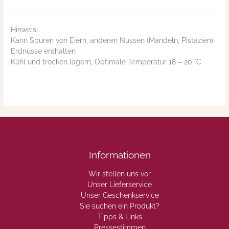
Hinweis:
Kann Spuren von Eiern, anderen Nüssen (Mandeln, Pistazien),
Erdnüsse enthalten
Kühl und trocken lagern, Optimale Temperatur 18 – 20 °C
Informationen
Wir stellen uns vor
Unser Lieferservice
Unser Geschenkservice
Sie suchen ein Produkt?
Tipps & Links
Pressestimmen