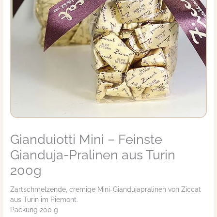
Gianduiotti Mini – Feinste
Gianduiotti
Mini
Gianduja-Pralinen aus Turin
-
Feinste
200g
Gianduja-
Pralinen
Zartschmelzende, cremige Mini-Giandujapralinen von Ziccat
aus
aus Turin im Piemont.
Turin
Packung 200 g
200g