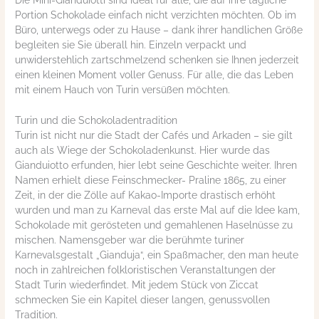
Portion Schokolade einfach nicht verzichten möchten. Ob im
Büro, unterwegs oder zu Hause – dank ihrer handlichen Größe
begleiten sie Sie überall hin. Einzeln verpackt und
unwiderstehlich zartschmelzend schenken sie Ihnen jederzeit
einen kleinen Moment voller Genuss. Für alle, die das Leben
mit einem Hauch von Turin versüßen möchten.
Turin und die Schokoladentradition
Turin ist nicht nur die Stadt der Cafés und Arkaden – sie gilt
auch als Wiege der Schokoladenkunst. Hier wurde das
Gianduiotto erfunden, hier lebt seine Geschichte weiter. Ihren
Namen erhielt diese Feinschmecker- Praline 1865, zu einer
Zeit, in der die Zölle auf Kakao-Importe drastisch erhöht
wurden und man zu Karneval das erste Mal auf die Idee kam,
Schokolade mit gerösteten und gemahlenen Haselnüsse zu
mischen. Namensgeber war die berühmte turiner
Karnevalsgestalt „Gianduja“, ein Spaßmacher, den man heute
noch in zahlreichen folkloristischen Veranstaltungen der
Stadt Turin wiederfindet. Mit jedem Stück von Ziccat
schmecken Sie ein Kapitel dieser langen, genussvollen
Tradition.