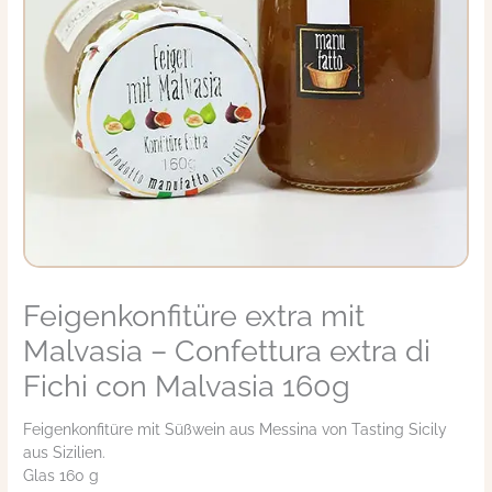
Feigenkonfitüre extra mit
Feigenkonfitüre
extra
Malvasia – Confettura extra di
mit
Malvasia
Fichi con Malvasia 160g
-
Confettura
Feigenkonfitüre mit Süßwein aus Messina von Tasting Sicily
extra
aus Sizilien.
di
Glas 160 g
Fichi