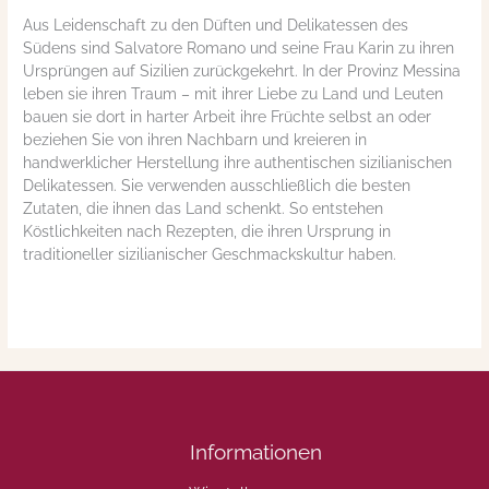
Aus Leidenschaft zu den Düften und Delikatessen des
Südens sind Salvatore Romano und seine Frau Karin zu ihren
Ursprüngen auf Sizilien zurückgekehrt. In der Provinz Messina
leben sie ihren Traum – mit ihrer Liebe zu Land und Leuten
bauen sie dort in harter Arbeit ihre Früchte selbst an oder
beziehen Sie von ihren Nachbarn und kreieren in
handwerklicher Herstellung ihre authentischen sizilianischen
Delikatessen. Sie verwenden ausschließlich die besten
Zutaten, die ihnen das Land schenkt. So entstehen
Köstlichkeiten nach Rezepten, die ihren Ursprung in
traditioneller sizilianischer Geschmackskultur haben.
Informationen