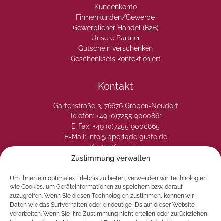
Kundenkonto
Firmenkunden/Gewerbe
Gewerblicher Handel (B2B)
Unsere Partner
Gutschein verschenken
Geschenksets konfektioniert
Kontakt
Gartenstraße 3, 76676 Graben-Neudorf
Telefon: +49 (0)7255 9000861
E-Fax: +49 (0)7255 9000865
E-Mail: info@laperladelgusto.de
Kontaktformular
Zustimmung verwalten
Um Ihnen ein optimales Erlebnis zu bieten, verwenden wir Technologien
wie Cookies, um Geräteinformationen zu speichern bzw. darauf
zuzugreifen. Wenn Sie diesen Technologien zustimmen, können wir
Daten wie das Surfverhalten oder eindeutige IDs auf dieser Website
verarbeiten. Wenn Sie Ihre Zustimmung nicht erteilen oder zurückziehen,