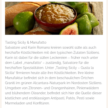
Tasting Sicily & Manufatto
Salvatore und Karin Romano kreiren sowohl süße als auch
herzhafte Köstlichkeiten mit den typischen Zutaten Siziliens.
Karin ist dabei für die süßen Leckereien – früher noch unter
dem Label „manufatto“ – zuständig, Salvatore für die
herzhaften Spezialitäten. Unter „Tasting Sicily – Gusta la
Sicilia“ firmieren heute alle ihre Köstlichkeiten. Ihre kleine
Manufaktur befindet sich in dem beschaulichen Örtchen
Graniti im grünen Alcantara-Naturpark im Nordosten Siziliens.
Umgeben von Zitronen- und Orangenhainen, Pinienwäldern
und blühendem Oleander, befindet sich hier die Quelle dieser
köstlichen und erstklassigen Antipasti, Patés, Pesti sowie
Marmeladen und Konfitüren.