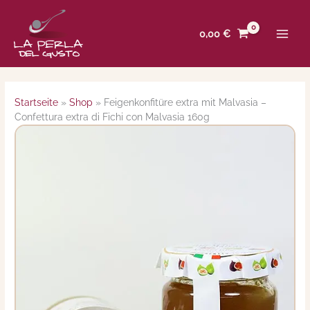
Zum
Inhalt
0,00
€
springen
Startseite
»
Shop
»
Feigenkonfitüre extra mit Malvasia –
Confettura extra di Fichi con Malvasia 160g