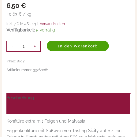
6,50
€
con
Malvasia
40,63 € / kg
160g
inkl. 7 % MwSt. zzgl.
Versandkosten
Menge
Verfügbarkeit:
5 vorrätig
-
+
In den Warenkorb
Inhalt: 160
g
Artikelnummer:
33260081
Beschreibung
Nährwerte/Zutaten/Allergene/Hersteller
Konfitüre extra mit Feigen und Malvasia
Feigenkonfitüre mit Süßwein von Tasting Sicily auf Sizilien
Feigen in Kombination mit dem Süßwein Malvasia verleihen