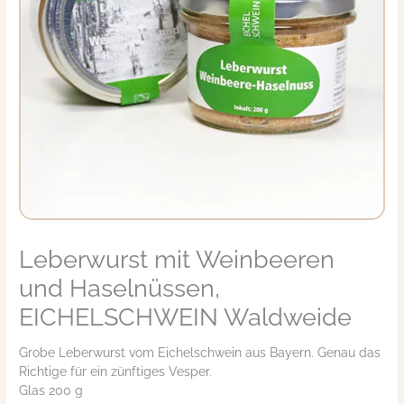
Leberwurst mit Weinbeeren
Leberwurst
mit
und Haselnüssen,
Weinbeeren
und
EICHELSCHWEIN Waldweide
Haselnüssen,
EICHELSCHWEIN
Grobe Leberwurst vom Eichelschwein aus Bayern. Genau das
Waldweide
Richtige für ein zünftiges Vesper.
Menge
Glas 200 g