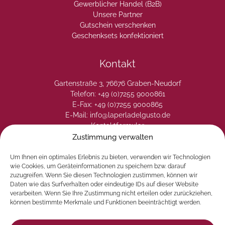
Gewerblicher Handel (B2B)
Unsere Partner
Gutschein verschenken
Geschenksets konfektioniert
Kontakt
Gartenstraße 3, 76676 Graben-Neudorf
Telefon: +49 (0)7255 9000861
E-Fax: +49 (0)7255 9000865
E-Mail: info@laperladelgusto.de
Kontaktformular
Zustimmung verwalten
Um Ihnen ein optimales Erlebnis zu bieten, verwenden wir Technologien
wie Cookies, um Geräteinformationen zu speichern bzw. darauf
zuzugreifen. Wenn Sie diesen Technologien zustimmen, können wir
Daten wie das Surfverhalten oder eindeutige IDs auf dieser Website
verarbeiten. Wenn Sie Ihre Zustimmung nicht erteilen oder zurückziehen,
können bestimmte Merkmale und Funktionen beeinträchtigt werden.