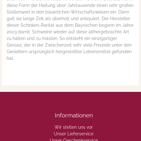
diese Form der Haltung über Jahrtausende einen sehr großen
Stellenwert in den bäuerlichen Wirtschaftsweisen ein. Dann
galt sie lange Zeit als überholt und antiquiert. Der Hersteller
dieser Schinken-Rarität aus dem Bayrischen begann im Jahre
2003 damit, Schweine wieder auf diese althergebrachte Art
zu halten und zu mästen. So entsteht ein einzigartiger
Genuss, der in der Zwischenzeit sehr viele Freunde unter den
Genießern ursprünglich hergestellter Lebensmittel gefunden
hat.
Informationen
Wir stellen uns vor
Unser Lieferservice
Unser Geschenkservice