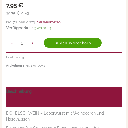
7,95
€
39,75 € / kg
inkl. 7 % MwSt. zzgl.
Versandkosten
Verfügbarkeit:
3 vorrätig
-
+
In den Warenkorb
Inhalt: 200
g
Artikelnummer:
13070052
Beschreibung
Nährwerte/Zutaten/Allergene/Hersteller
EICHELSCHWEIN – Leberwurst mit Weinbeeren und
Haselnüssen
Ein herzhafter Genuss vom Eichelschwein aus der