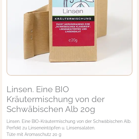
Linsen. Eine BIO
Linsen.
Eine
Kräutermischung von der
BIO
Kräutermischung
Schwäbischen Alb 20g
von
der
Linsen. Eine BIO-Kräutermischung von der Schwäbischen Alb.
Schwäbischen
Perfekt zu Linseneintöpfen u. Linsensalaten.
Alb
Tüte mit Aromaschutz 20 g
20g