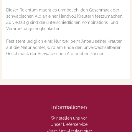
Dieser Reichtum macht es unmöglich, den Geschmack der
schwäbischen Alb an einer Handvoll Kräutern festzumachen.
Zu vielfältig sind die unterschiedlichen Kombinations- und
Verarbeitungsmöglichkeiten.
Fest steht lediglich eins: Nur wer beim Anbau seiner Kräuter
auf die Natur achtet, wird am Ende den unverwechselbaren
Geschmack der Schwäbischen Alb erleben können.
Informationen
Wir stellen uns vor
Unser Lieferservice
Unser Geschenkservice