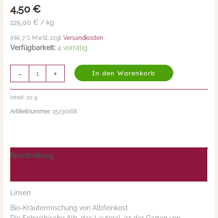
4,50
€
Menge
225,00 € / kg
inkl. 7 % MwSt. zzgl.
Versandkosten
Verfügbarkeit:
4 vorrätig
-
+
In den Warenkorb
Inhalt: 20
g
Artikelnummer:
15230168
Beschreibung
Nährwerte/Zutaten/Allergene/Hersteller
Linsen
Bio-Kräutermischung von Albfeinkost
Die Schwäbische Alb, das Lauteral, ist der Garten von