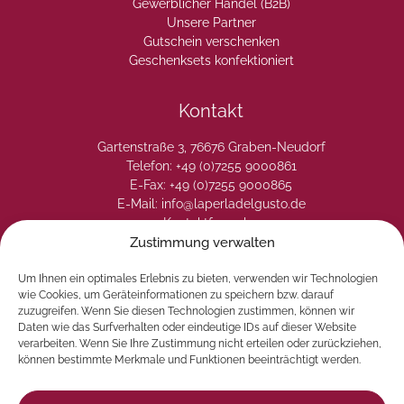
Gewerblicher Handel (B2B)
Unsere Partner
Gutschein verschenken
Geschenksets konfektioniert
Kontakt
Gartenstraße 3, 76676 Graben-Neudorf
Telefon: +49 (0)7255 9000861
E-Fax: +49 (0)7255 9000865
E-Mail: info@laperladelgusto.de
Kontaktformular
Zustimmung verwalten
Um Ihnen ein optimales Erlebnis zu bieten, verwenden wir Technologien
wie Cookies, um Geräteinformationen zu speichern bzw. darauf
zuzugreifen. Wenn Sie diesen Technologien zustimmen, können wir
Daten wie das Surfverhalten oder eindeutige IDs auf dieser Website
verarbeiten. Wenn Sie Ihre Zustimmung nicht erteilen oder zurückziehen,
können bestimmte Merkmale und Funktionen beeinträchtigt werden.