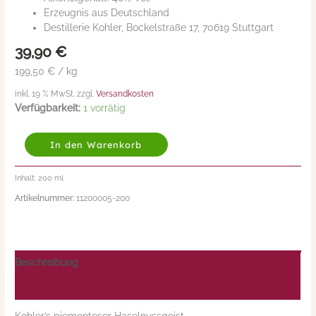
Erzeugnis aus Deutschland
Destillerie Kohler, Bockelstraße 17, 70619 Stuttgart
39,90
€
199,50 € / kg
inkl. 19 % MwSt. zzgl.
Versandkosten
Verfügbarkeit:
1 vorrätig
In den Warenkorb
Inhalt: 200
ml
Artikelnummer:
11200005-200
Beschreibung
Nährwerte/Zutaten/Allergene/Hersteller