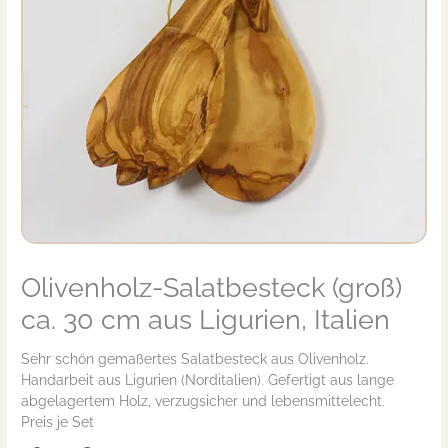
Olivenholz-Salatbesteck (groß)
Olivenholz-
Salatbesteck
ca. 30 cm aus Ligurien, Italien
(groß)
ca.
Sehr schön gemaßertes Salatbesteck aus Olivenholz.
30
Handarbeit aus Ligurien (Norditalien). Gefertigt aus lange
cm
abgelagertem Holz, verzugsicher und lebensmittelecht.
aus
Preis je Set
Ligurien,
Italien