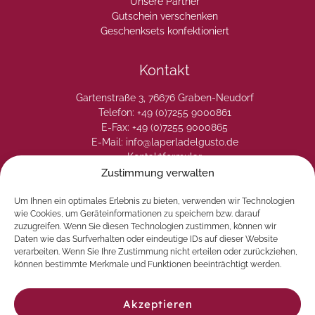
Unsere Partner
Gutschein verschenken
Geschenksets konfektioniert
Kontakt
Gartenstraße 3, 76676 Graben-Neudorf
Telefon: +49 (0)7255 9000861
E-Fax: +49 (0)7255 9000865
E-Mail: info@laperladelgusto.de
Kontaktformular
Zustimmung verwalten
Um Ihnen ein optimales Erlebnis zu bieten, verwenden wir Technologien
wie Cookies, um Geräteinformationen zu speichern bzw. darauf
zuzugreifen. Wenn Sie diesen Technologien zustimmen, können wir
Daten wie das Surfverhalten oder eindeutige IDs auf dieser Website
verarbeiten. Wenn Sie Ihre Zustimmung nicht erteilen oder zurückziehen,
können bestimmte Merkmale und Funktionen beeinträchtigt werden.
Akzeptieren