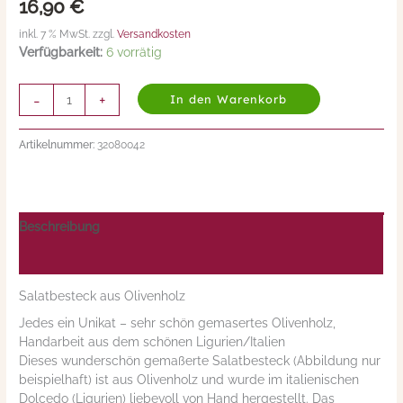
16,90
€
Menge
inkl. 7 % MwSt. zzgl.
Versandkosten
Verfügbarkeit:
6 vorrätig
-
+
In den Warenkorb
Artikelnummer:
32080042
Beschreibung
Nährwerte/Zutaten/Allergene/Hersteller
Salatbesteck aus Olivenholz
Jedes ein Unikat – sehr schön gemasertes Olivenholz,
Handarbeit aus dem schönen Ligurien/Italien
Dieses wunderschön gemaßerte Salatbesteck (Abbildung nur
beispielhaft) ist aus Olivenholz und wurde im italienischen
Dolcedo (Ligurien) liebevoll von Hand hergestellt. Das