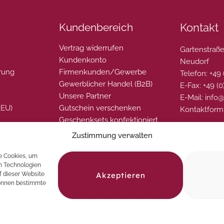
Kundenbereich
Kontakt
Vertrag widerrufen
Gartenstraße
Kundenkonto
Neudorf
rung
Firmenkunden/Gewerbe
Telefon: +49
Gewerblicher Handel (B2B)
E-Fax: +49 (
Unsere Partner
E-Mail: info
(EU)
Gutschein verschenken
Kontaktform
Geschenksets konfektioniert
Zustimmung verwalten
e Cookies, um
en Technologien
Akzeptieren
f dieser Website
können bestimmte
© 2026 La Perla del Gusto. Natürlich genießen
Vertrag widerrufen