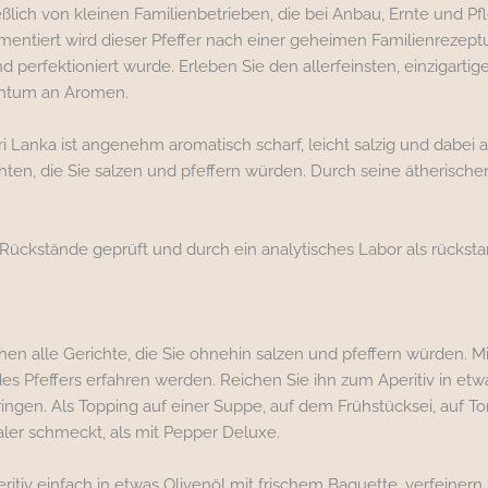
ich von kleinen Familienbetrieben, die bei Anbau, Ernte und P
mentiert wird dieser Pfeffer nach einer geheimen Familienrezeptu
 und perfektioniert wurde. Erleben Sie den allerfeinsten, einzig
htum an Aromen.
i Lanka ist angenehm aromatisch scharf, leicht salzig und dabei a
hten, die Sie salzen und pfeffern würden. Durch seine ätherisch
Rückstände geprüft und durch ein analytisches Labor als rücksta
 alle Gerichte, die Sie ohnehin salzen und pfeffern würden. Mi
 Pfeffers erfahren werden. Reichen Sie ihn zum Aperitiv in etwa
ingen. Als Topping auf einer Suppe, auf dem Frühstücksei, auf T
ialer schmeckt, als mit Pepper Deluxe.
eritiv einfach in etwas Olivenöl mit frischem Baguette, verfeiner