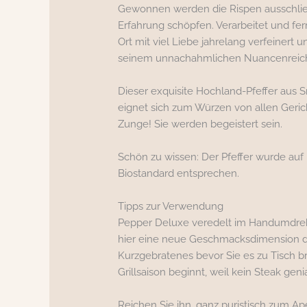
Gewonnen werden die Rispen ausschließl
Erfahrung schöpfen. Verarbeitet und fer
Ort mit viel Liebe jahrelang verfeinert
seinem unnachahmlichen Nuancenreic
Dieser exquisite Hochland-Pfeffer aus Sr
eignet sich zum Würzen von allen Geric
Zunge! Sie werden begeistert sein.
Schön zu wissen: Der Pfeffer wurde auf 
Biostandard entsprechen.
Tipps zur Verwendung
Pepper Deluxe veredelt im Handumdrehen
hier eine neue Geschmacksdimension des
Kurzgebratenes bevor Sie es zu Tisch br
Grillsaison beginnt, weil kein Steak gen
Reichen Sie ihn, ganz puristisch zum Ap