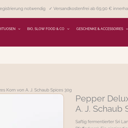
gistrierung notwendig ✓ Versandkostenfrei ab 69,90 € innerha
RITUOSEN
BIO, SLOW FOOD & CO
GESCHENKE & ACCESSOIRES
s Korn von A. J. Schaub Spices 30g
Pepper Delu
Pepper
Deluxe
A. J. Schaub
Ganzes
Korn
Saftig fermentierter Sri L
von