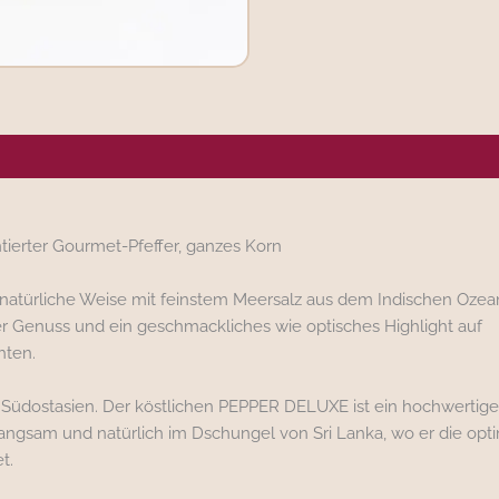
ergene/Hersteller
ntierter Gourmet-Pfeffer, ganzes Korn
f natürliche Weise mit feinstem Meersalz aus dem Indischen Ozea
er Genuss und ein geschmackliches wie optisches Highlight auf
hten.
Südostasien. Der köstlichen PEPPER DELUXE ist ein hochwertiges
langsam und natürlich im Dschungel von Sri Lanka, wo er die opt
t.