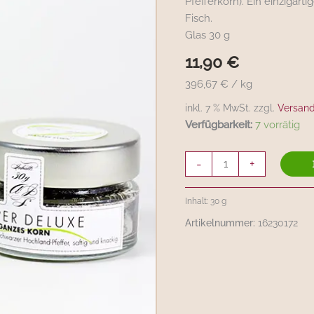
Pfefferkorn). Ein einzigar
A.
Fisch.
J.
Glas 30 g
Schaub
Spices
11,90
€
30g
396,67 € / kg
Menge
inkl. 7 % MwSt. zzgl.
Versan
Verfügbarkeit:
7 vorrätig
-
+
Inhalt: 30
g
Artikelnummer:
16230172