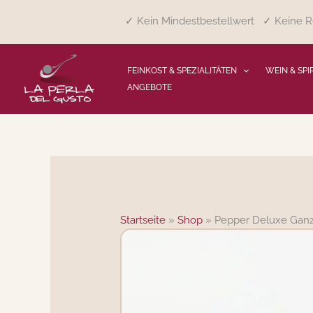
Zum
✓ Kein Mindestbestellwert ✓ Keine Re
Inhalt
springen
FEINKOST & SPEZIALITÄTEN
WEIN & SPI
ANGEBOTE
Startseite
»
Shop
»
Pepper Deluxe Ganze