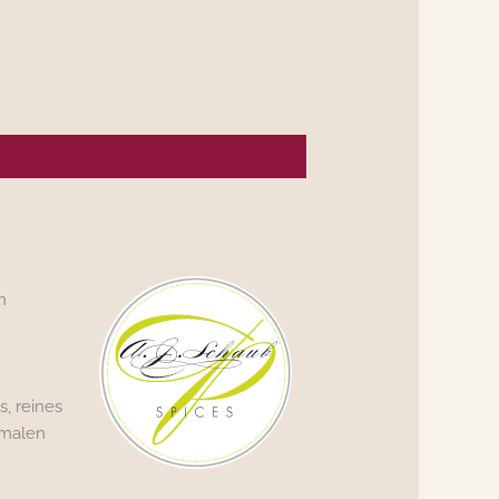
n
, reines
imalen