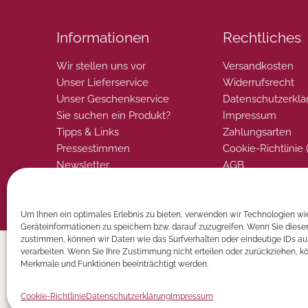
Informationen
Rechtliches
Wir stellen uns vor
Versandkosten
Unser Lieferservice
Widerrufsrecht
Unser Geschenkservice
Datenschutzerklä
Sie suchen ein Produkt?
Impressum
Tipps & Links
Zahlungsarten
Pressestimmen
Cookie-Richtlinie 
Newsletter
AGB
Um Ihnen ein optimales Erlebnis zu bieten, verwenden wir Technologien wi
Geräteinformationen zu speichern bzw. darauf zuzugreifen. Wenn Sie dies
zustimmen, können wir Daten wie das Surfverhalten oder eindeutige IDs au
verarbeiten. Wenn Sie Ihre Zustimmung nicht erteilen oder zurückziehen, 
Merkmale und Funktionen beeinträchtigt werden.
Cookie-Richtlinie
Datenschutzerklärung
Impressum