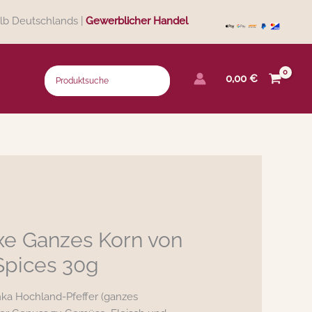
lb Deutschlands |
Gewerblicher Handel
0,00
€
xe Ganzes Korn von
 Spices 30g
anka Hochland-Pfeffer (ganzes