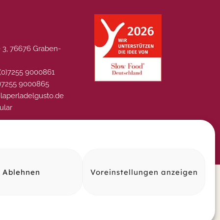
 3, 76676 Graben-
 (0)7255 9000861
0)7255 9000865
@laperladelgusto.de
ular
Ablehnen
Voreinstellungen anzeigen