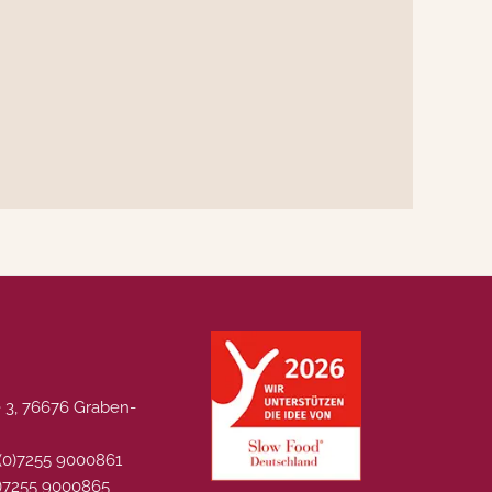
 3, 76676 Graben-
 (0)7255 9000861
0)7255 9000865