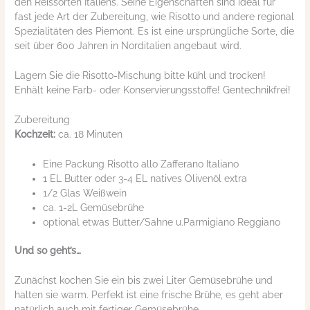
den Reissorten Italiens. Seine Eigenschaften sind ideal für
fast jede Art der Zubereitung, wie Risotto und andere regional
Spezialitäten des Piemont. Es ist eine ursprüngliche Sorte, die
seit über 600 Jahren in Norditalien angebaut wird.
Lagern Sie die Risotto-Mischung bitte kühl und trocken!
Enhält keine Farb- oder Konservierungsstoffe! Gentechnikfrei!
Zubereitung
Kochzeit:
ca. 18 Minuten
Eine Packung Risotto allo Zafferano Italiano
1 EL Butter oder 3-4 EL natives Olivenöl extra
1/2 Glas Weißwein
ca. 1-2L Gemüsebrühe
optional etwas Butter/Sahne u.Parmigiano Reggiano
Und so geht’s…
Zunächst kochen Sie ein bis zwei Liter Gemüsebrühe und
halten sie warm. Perfekt ist eine frische Brühe, es geht aber
natürlich auch mit fertiger Gemüsebrühe