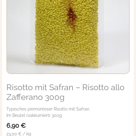
Risotto mit Safran – Risotto allo
Risotto
mit
Zafferano 300g
Safran
-
Typisches piemonteser Risotto mit Safran.
Risotto
Im Beutel (vakkumiert) 300g
allo
Zafferano
6,90
€
300g
23,00 € / kg
Menge