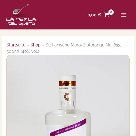
Zum
Inhalt
0,00
€
springen
Startseite
»
Shop
»
Sizilianische Moro-Blutorange No. 833,
500ml (40% vol.)