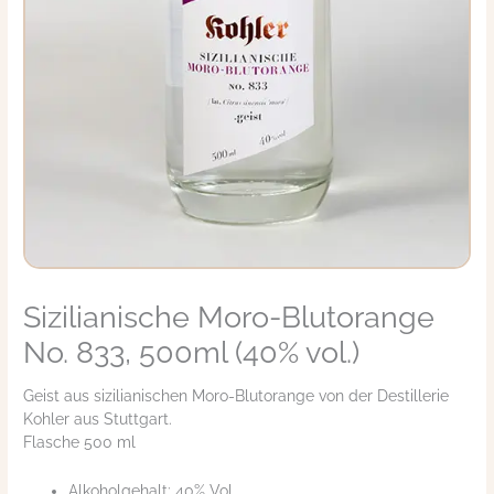
Sizilianische Moro-Blutorange
Sizilianische
Moro-
No. 833, 500ml (40% vol.)
Blutorange
No.
Geist aus sizilianischen Moro-Blutorange von der Destillerie
833,
Kohler aus Stuttgart.
500ml
Flasche 500 ml
(40%
vol.)
Alkoholgehalt: 40% Vol.
Menge