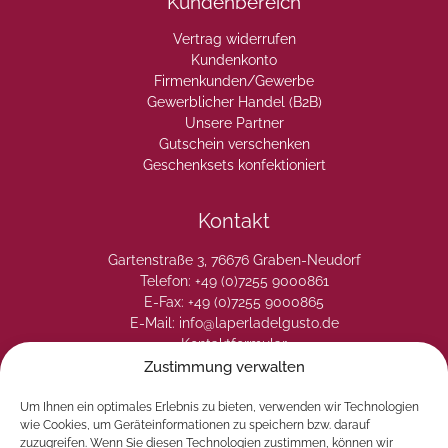
Kundenbereich
Vertrag widerrufen
Kundenkonto
Firmenkunden/Gewerbe
Gewerblicher Handel (B2B)
Unsere Partner
Gutschein verschenken
Geschenksets konfektioniert
Kontakt
Gartenstraße 3, 76676 Graben-Neudorf
Telefon: +49 (0)7255 9000861
E-Fax: +49 (0)7255 9000865
E-Mail: info@laperladelgusto.de
Kontaktformular
Zustimmung verwalten
Um Ihnen ein optimales Erlebnis zu bieten, verwenden wir Technologien
wie Cookies, um Geräteinformationen zu speichern bzw. darauf
zuzugreifen. Wenn Sie diesen Technologien zustimmen, können wir